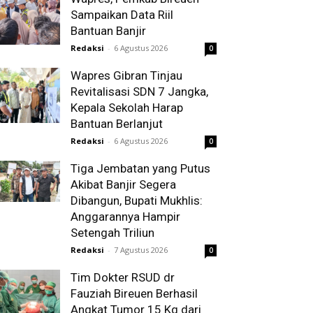
Sampaikan Data Riil
Bantuan Banjir
Redaksi
-
6 Agustus 2026
0
Wapres Gibran Tinjau
Revitalisasi SDN 7 Jangka,
Kepala Sekolah Harap
Bantuan Berlanjut
Redaksi
-
6 Agustus 2026
0
Tiga Jembatan yang Putus
Akibat Banjir Segera
Dibangun, Bupati Mukhlis:
Anggarannya Hampir
Setengah Triliun
Redaksi
-
7 Agustus 2026
0
Tim Dokter RSUD dr
Fauziah Bireuen Berhasil
Angkat Tumor 15 Kg dari