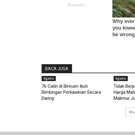
BACA JUGA
Agama
Agama
76 Catin di Bireuen Ikuti
Tidak Ber
Bimbingan Perkawinan Secara
Harga Maha
Daring
Makmur Jus
Mua