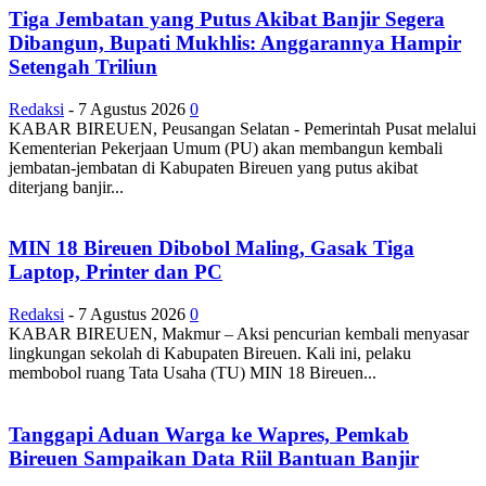
Tiga Jembatan yang Putus Akibat Banjir Segera
Dibangun, Bupati Mukhlis: Anggarannya Hampir
Setengah Triliun
Redaksi
-
7 Agustus 2026
0
KABAR BIREUEN, Peusangan Selatan - Pemerintah Pusat melalui
Kementerian Pekerjaan Umum (PU) akan membangun kembali
jembatan-jembatan di Kabupaten Bireuen yang putus akibat
diterjang banjir...
MIN 18 Bireuen Dibobol Maling, Gasak Tiga
Laptop, Printer dan PC
Redaksi
-
7 Agustus 2026
0
KABAR BIREUEN, Makmur – Aksi pencurian kembali menyasar
lingkungan sekolah di Kabupaten Bireuen. Kali ini, pelaku
membobol ruang Tata Usaha (TU) MIN 18 Bireuen...
Tanggapi Aduan Warga ke Wapres, Pemkab
Bireuen Sampaikan Data Riil Bantuan Banjir