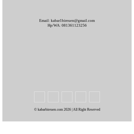
Email: kabar1bireuen@gmail.com
Hp/WA: 081361123256
Tentang Kami
Redaksi
Periklanan
Karir
Indeks Berita
Kode Etik Jurnalistik
Syarat & Ketentuan
Standar Operasional Prosedur
Disclaimer
Pedoman Pemberitaan Media Siber
© kabarbireuen.com
2026 | All Right Reserved