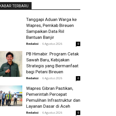
KABAR TERBARU
Tanggapi Aduan Warga ke
Wapres, Pemkab Bireuen
Sampaikan Data Riil
Bantuan Banjir
Redaksi
-
6 Agustus 2026
0
PB Himabir: Program Cetak
Sawah Baru, Kebijakan
Strategis yang Bermanfaat
bagi Petani Bireuen
Redaksi
-
6 Agustus 2026
0
Wapres Gibran Pastikan,
Pemerintah Percepat
Pemulihan Infrastruktur dan
Layanan Dasar di Aceh
Redaksi
-
6 Agustus 2026
0