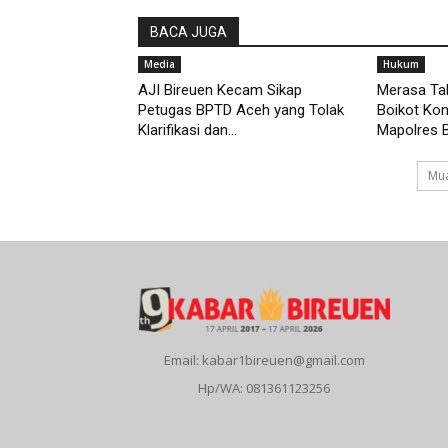
BACA JUGA
Media
Hukum
AJI Bireuen Kecam Sikap
Merasa Tak
Petugas BPTD Aceh yang Tolak
Boikot Kon
Klarifikasi dan...
Mapolres 
Mua
Email: kabar1bireuen@gmail.com
Hp/WA: 081361123256