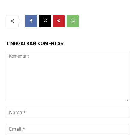
TINGGALKAN KOMENTAR
Komentar:
Na
Ema