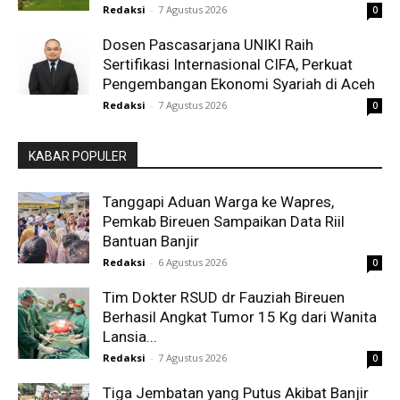
Redaksi
-
7 Agustus 2026
0
Dosen Pascasarjana UNIKI Raih
Sertifikasi Internasional CIFA, Perkuat
Pengembangan Ekonomi Syariah di Aceh
Redaksi
-
7 Agustus 2026
0
KABAR POPULER
Tanggapi Aduan Warga ke Wapres,
Pemkab Bireuen Sampaikan Data Riil
Bantuan Banjir
Redaksi
-
6 Agustus 2026
0
Tim Dokter RSUD dr Fauziah Bireuen
Berhasil Angkat Tumor 15 Kg dari Wanita
Lansia...
Redaksi
-
7 Agustus 2026
0
Tiga Jembatan yang Putus Akibat Banjir