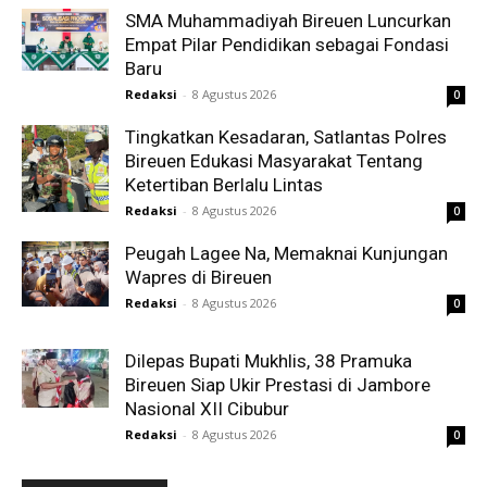
SMA Muhammadiyah Bireuen Luncurkan
Empat Pilar Pendidikan sebagai Fondasi
Baru
Redaksi
-
8 Agustus 2026
0
Tingkatkan Kesadaran, Satlantas Polres
Bireuen Edukasi Masyarakat Tentang
Ketertiban Berlalu Lintas
Redaksi
-
8 Agustus 2026
0
Peugah Lagee Na, Memaknai Kunjungan
Wapres di Bireuen
Redaksi
-
8 Agustus 2026
0
Dilepas Bupati Mukhlis, 38 Pramuka
Bireuen Siap Ukir Prestasi di Jambore
Nasional XII Cibubur
Redaksi
-
8 Agustus 2026
0