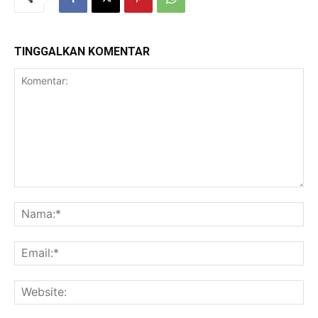
TINGGALKAN KOMENTAR
Komentar:
Na
Ema
Web