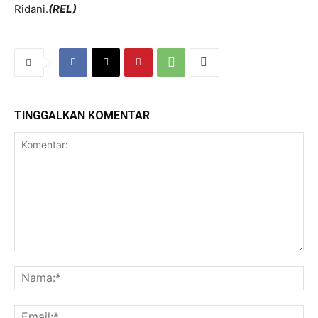
Ridani.
(REL)
TINGGALKAN KOMENTAR
Komentar:
Na
Ema