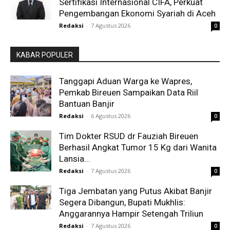
Sertifikasi Internasional CIFA, Perkuat
Pengembangan Ekonomi Syariah di Aceh
Redaksi
-
7 Agustus 2026
0
KABAR POPULER
Tanggapi Aduan Warga ke Wapres,
Pemkab Bireuen Sampaikan Data Riil
Bantuan Banjir
Redaksi
-
6 Agustus 2026
0
Tim Dokter RSUD dr Fauziah Bireuen
Berhasil Angkat Tumor 15 Kg dari Wanita
Lansia...
Redaksi
-
7 Agustus 2026
0
Tiga Jembatan yang Putus Akibat Banjir
Segera Dibangun, Bupati Mukhlis:
Anggarannya Hampir Setengah Triliun
Redaksi
-
7 Agustus 2026
0