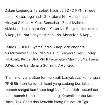
Dalam kunjungan tersebut, hadir dari DPD PPNI Bireuen,
selain Ketua, juga hadir Sekretaris Ns. Muhammad
Hidayat S.Kep,. M.Kep., Bendahara Fauzi Mahmoed
AMd.Kep., hadir para Wakil Ketua Ns. Busyra Lilmukminin
S.Kep., Ns. Nurhidayat, M.Kep., Ns. Mahadzir, S.Kep.,
Ketua Divisi Ns. Syamsuddin S.Kep. dan anggota
Ns.Muzauwir S.Kep., dan Ns. Didi Suryadi S.kep (Korlap
infokom), Ketua DPK PPNI Kecamatan Makmur, Ns. Faisal,
S.Kep., dan Bendahara Suhaimi, AMd.Kep.
“Kami menyampaikan terima kasih banyak atas kunjungan
PPNI Bireuen ke rumah kami yang sedang berduka. Ini
momen sangat luar biasa bagi kami,” ujar Jufri, suami dari
almarhumah Nazariah, didampingi Keuchik Leubu Kuta
Barat, Tgk. Sabri dan Keuchik Blang Peureulak Tgk.