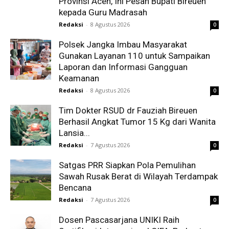
Provinsi Aceh, Ini Pesan Bupati Bireuen
kepada Guru Madrasah
Redaksi
-
8 Agustus 2026
0
Polsek Jangka Imbau Masyarakat
Gunakan Layanan 110 untuk Sampaikan
Laporan dan Informasi Gangguan
Keamanan
Redaksi
-
8 Agustus 2026
0
Tim Dokter RSUD dr Fauziah Bireuen
Berhasil Angkat Tumor 15 Kg dari Wanita
Lansia...
Redaksi
-
7 Agustus 2026
0
Satgas PRR Siapkan Pola Pemulihan
Sawah Rusak Berat di Wilayah Terdampak
Bencana
Redaksi
-
7 Agustus 2026
0
Dosen Pascasarjana UNIKI Raih