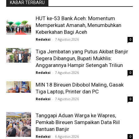
KABAR TERBARU
HUT ke-53 Bank Aceh: Momentum
Memperkuat Amanah, Menumbuhkan
Keberkahan Bagi Aceh
Redaksi
-
7 Agustus 2026
0
Tiga Jembatan yang Putus Akibat Banjir
Segera Dibangun, Bupati Mukhlis:
Anggarannya Hampir Setengah Triliun
Redaksi
-
7 Agustus 2026
0
MIN 18 Bireuen Dibobol Maling, Gasak
Tiga Laptop, Printer dan PC
Redaksi
-
7 Agustus 2026
0
Tanggapi Aduan Warga ke Wapres,
Pemkab Bireuen Sampaikan Data Riil
Bantuan Banjir
Redaksi
-
6 Agustus 2026
0