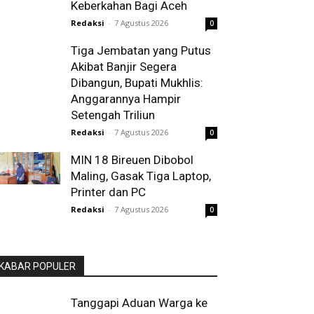
Keberkahan Bagi Aceh
Redaksi
-
7 Agustus 2026
0
Tiga Jembatan yang Putus
Akibat Banjir Segera
Dibangun, Bupati Mukhlis:
Anggarannya Hampir
Setengah Triliun
Redaksi
-
7 Agustus 2026
0
MIN 18 Bireuen Dibobol
Maling, Gasak Tiga Laptop,
Printer dan PC
Redaksi
-
7 Agustus 2026
0
KABAR POPULER
Tanggapi Aduan Warga ke