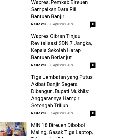
Wapres, Pemkab Bireuen
Sampaikan Data Riil
Bantuan Banjir
Redaksi
-
6 Agustus 2026
0
Wapres Gibran Tinjau
Revitalisasi SDN 7 Jangka,
Kepala Sekolah Harap
Bantuan Berlanjut
Redaksi
-
6 Agustus 2026
0
Tiga Jembatan yang Putus
Akibat Banjir Segera
Dibangun, Bupati Mukhlis:
Anggarannya Hampir
Setengah Triliun
Redaksi
-
7 Agustus 2026
0
MIN 18 Bireuen Dibobol
Maling, Gasak Tiga Laptop,