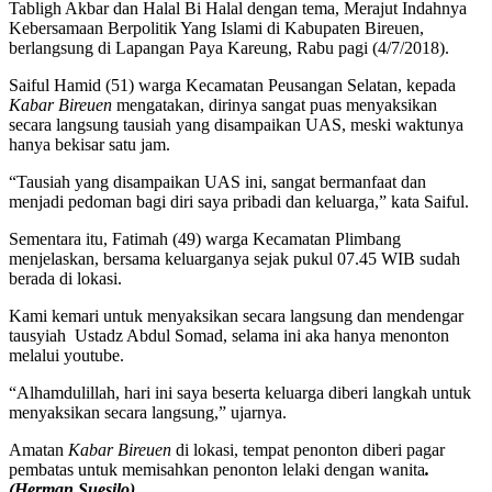
Tabligh Akbar dan Halal Bi Halal dengan tema, Merajut Indahnya
Kebersamaan Berpolitik Yang Islami di Kabupaten Bireuen,
berlangsung di Lapangan Paya Kareung, Rabu pagi (4/7/2018).
Saiful Hamid (51) warga Kecamatan Peusangan Selatan, kepada
Kabar Bireuen
mengatakan, dirinya sangat puas menyaksikan
secara langsung tausiah yang disampaikan UAS, meski waktunya
hanya bekisar satu jam.
“Tausiah yang disampaikan UAS ini, sangat bermanfaat dan
menjadi pedoman bagi diri saya pribadi dan keluarga,” kata Saiful.
Sementara itu, Fatimah (49) warga Kecamatan Plimbang
menjelaskan, bersama keluarganya sejak pukul 07.45 WIB sudah
berada di lokasi.
Kami kemari untuk menyaksikan secara langsung dan mendengar
tausyiah Ustadz Abdul Somad, selama ini aka hanya menonton
melalui youtube.
“Alhamdulillah, hari ini saya beserta keluarga diberi langkah untuk
menyaksikan secara langsung,” ujarnya.
Amatan
Kabar Bireuen
di lokasi, tempat penonton diberi pagar
pembatas untuk memisahkan penonton lelaki dengan wanita
.
(Herman Suesilo).