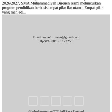
2026/2027, SMA Muhammadiyah Bireuen resmi meluncurkan
program pendidikan berbasis empat pilar ilar utama. Empat pilar
yang menjadi...
Email: kabar1bireuen@gmail.com
Hp/WA: 081361123256
Tentang Kami
Redaksi
Periklanan
Karir
Indeks Berita
Kode Etik Jurnalistik
Syarat & Ketentuan
Standar Operasional Prosedur
Disclaimer
Pedoman Pemberitaan Media Siber
© kabarbireuen.com
2026 | All Right Reserved