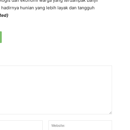
kologis dan ekonomi warga yang terdampak banjir
 hadirnya hunian yang lebih layak dan tangguh
Red)
Email:*
Website: