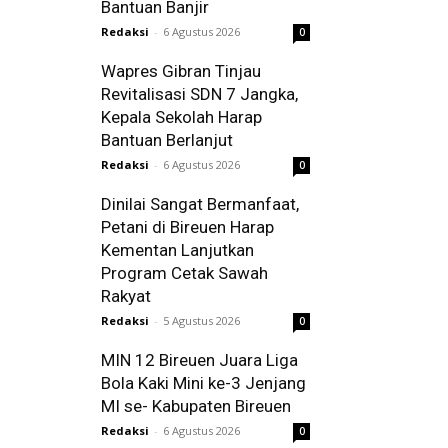
Bantuan Banjir
Redaksi
-
6 Agustus 2026
0
Wapres Gibran Tinjau
Revitalisasi SDN 7 Jangka,
Kepala Sekolah Harap
Bantuan Berlanjut
Redaksi
-
6 Agustus 2026
0
Dinilai Sangat Bermanfaat,
Petani di Bireuen Harap
Kementan Lanjutkan
Program Cetak Sawah
Rakyat
Redaksi
-
5 Agustus 2026
0
MIN 12 Bireuen Juara Liga
Bola Kaki Mini ke-3 Jenjang
MI se- Kabupaten Bireuen
Redaksi
-
6 Agustus 2026
0