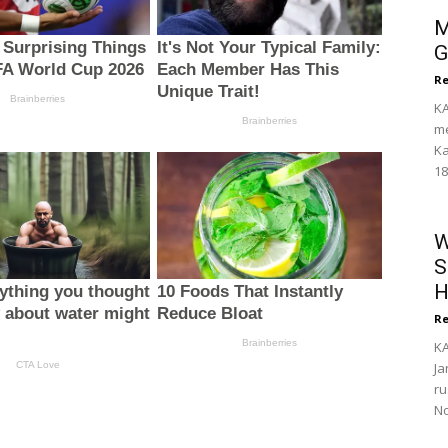
M
G
Re
KA
me
Ka
18
W
S
H
Re
KA
Ja
ru
No