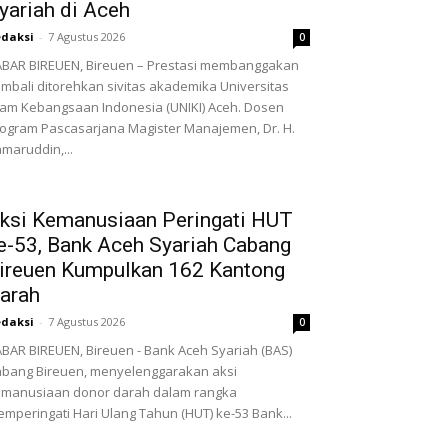
yariah di Aceh
daksi
-
7 Agustus 2026
0
BAR BIREUEN, Bireuen – Prestasi membanggakan
mbali ditorehkan sivitas akademika Universitas
lam Kebangsaan Indonesia (UNIKI) Aceh. Dosen
ogram Pascasarjana Magister Manajemen, Dr. H.
maruddin,...
ksi Kemanusiaan Peringati HUT
e-53, Bank Aceh Syariah Cabang
ireuen Kumpulkan 162 Kantong
arah
daksi
-
7 Agustus 2026
0
BAR BIREUEN, Bireuen - Bank Aceh Syariah (BAS)
bang Bireuen, menyelenggarakan aksi
manusiaan donor darah dalam rangka
mperingati Hari Ulang Tahun (HUT) ke-53 Bank...