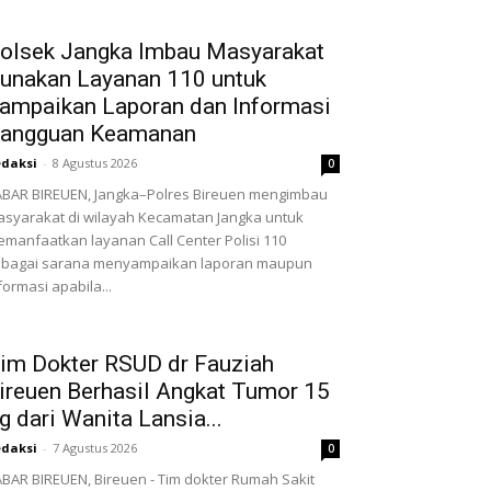
olsek Jangka Imbau Masyarakat
unakan Layanan 110 untuk
ampaikan Laporan dan Informasi
angguan Keamanan
daksi
-
8 Agustus 2026
0
BAR BIREUEN, Jangka–Polres Bireuen mengimbau
syarakat di wilayah Kecamatan Jangka untuk
manfaatkan layanan Call Center Polisi 110
ebagai sarana menyampaikan laporan maupun
formasi apabila...
im Dokter RSUD dr Fauziah
ireuen Berhasil Angkat Tumor 15
g dari Wanita Lansia...
daksi
-
7 Agustus 2026
0
BAR BIREUEN, Bireuen - Tim dokter Rumah Sakit