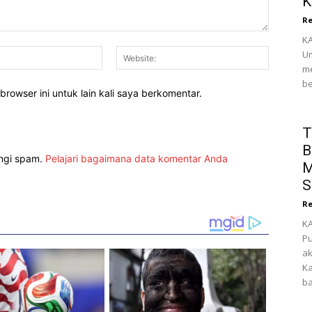
K
Re
KA
Email:*
Website:
Um
me
be
rowser ini untuk lain kali saya berkomentar.
T
B
angi spam.
Pelajari bagaimana data komentar Anda
M
S
Re
KA
Pu
ak
Ka
ba