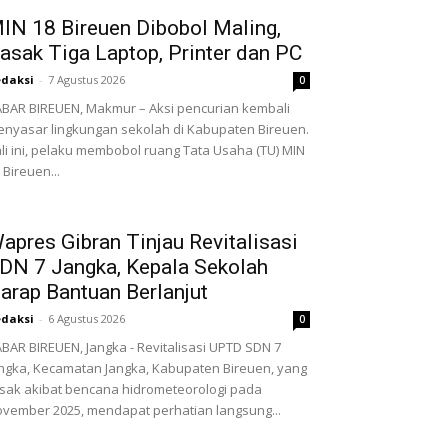
IN 18 Bireuen Dibobol Maling,
asak Tiga Laptop, Printer dan PC
daksi
-
7 Agustus 2026
0
BAR BIREUEN, Makmur – Aksi pencurian kembali
nyasar lingkungan sekolah di Kabupaten Bireuen.
li ini, pelaku membobol ruang Tata Usaha (TU) MIN
 Bireuen...
apres Gibran Tinjau Revitalisasi
DN 7 Jangka, Kepala Sekolah
arap Bantuan Berlanjut
daksi
-
6 Agustus 2026
0
BAR BIREUEN, Jangka - Revitalisasi UPTD SDN 7
ngka, Kecamatan Jangka, Kabupaten Bireuen, yang
sak akibat bencana hidrometeorologi pada
vember 2025, mendapat perhatian langsung...