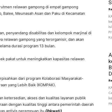
S
ekrutmen relawan gampong di empat gampong
Re
, Balee, Meunasah Asan dan Paku di Kecamatan
KA
ke
Is
Pr
, penyandang disabilitas dan kelompok marjinal di
Ka
a relawan gampong yang terorganisir, dan akan
selama durasi program 13 bulan.
A
 duek pakat untuk meningkatkan kapasitas relawan
k
B
D
erpisahkan dari program Kolaborasi Masyarakat-
Re
raan yang Lebih Baik (KOMPAK).
KA
Ca
 ketersedian, akses dan kualitas layanan publik
ke
me
aan dengan kualitas tinggi antara pemerintah daerah
as antivis perempuan itu.
(Ihkwati)