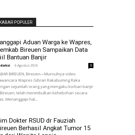
KABAR POPULER
anggapi Aduan Warga ke Wapres,
emkab Bireuen Sampaikan Data
iil Bantuan Banjir
daksi
-
6 Agustus 2026
0
BAR BIREUEN, Bireuen—Munculnya video
awancara Wapres Gibran Rakabuming Raka
ngan sejumlah orang yang mengaku korban banjir
 Bireuen, telah menimbulkan kehebohan secara
as. Menanggapi hal...
im Dokter RSUD dr Fauziah
ireuen Berhasil Angkat Tumor 15