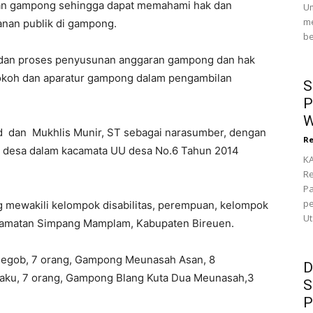
wan gampong sehingga dapat memahami hak dan
Um
me
nan publik di gampong.
be
dan proses penyusunan anggaran gampong dan hak
tokoh dan aparatur gampong dalam pengambilan
S
P
W
ad dan Mukhlis Munir, ST sebagai narasumber, dengan
Re
 desa dalam kacamata UU desa No.6 Tahun 2014
KA
Re
P
pe
 mewakili kelompok disabilitas, perempuan, kelompok
Ut
amatan Simpang Mamplam, Kabupaten Bireuen.
egob, 7 orang, Gampong Meunasah Asan, 8
D
aku, 7 orang, Gampong Blang Kuta Dua Meunasah,3
S
P