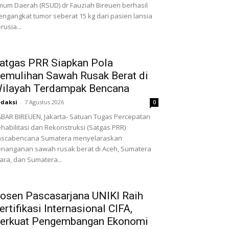
um Daerah (RSUD) dr Fauziah Bireuen berhasil
ngangkat tumor seberat 15 kg dari pasien lansia
rusia...
atgas PRR Siapkan Pola
emulihan Sawah Rusak Berat di
ilayah Terdampak Bencana
daksi
-
7 Agustus 2026
0
BAR BIREUEN, Jakarta- Satuan Tugas Percepatan
habilitasi dan Rekonstruksi (Satgas PRR)
ascabencana Sumatera menyelaraskan
nanganan sawah rusak berat di Aceh, Sumatera
ara, dan Sumatera...
osen Pascasarjana UNIKI Raih
ertifikasi Internasional CIFA,
erkuat Pengembangan Ekonomi