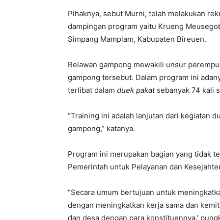
Pihaknya, sebut Murni, telah melakukan r
dampingan program yaitu Krueng Meusegob
Simpang Mamplam, Kabupaten Bireuen.
Relawan gampong mewakili unsur perempuan
gampong tersebut. Dalam program ini adany
terlibat dalam
duek pakat
sebanyak 74 kali 
“Training ini adalah lanjutan dari kegiatan
gampong,” katanya.
Program ini merupakan bagian yang tidak t
Pemerintah untuk Pelayanan dan Kesejahte
“Secara umum bertujuan untuk meningkatkan
dengan meningkatkan kerja sama dan kemitr
dan desa dengan para konstituennya,’ pungk