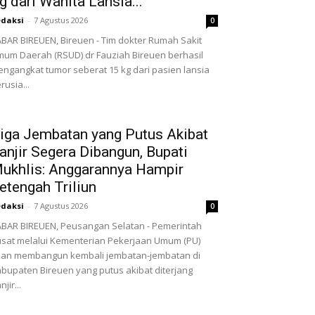
g dari Wanita Lansia...
daksi
-
7 Agustus 2026
0
BAR BIREUEN, Bireuen - Tim dokter Rumah Sakit
um Daerah (RSUD) dr Fauziah Bireuen berhasil
ngangkat tumor seberat 15 kg dari pasien lansia
rusia...
iga Jembatan yang Putus Akibat
anjir Segera Dibangun, Bupati
ukhlis: Anggarannya Hampir
etengah Triliun
daksi
-
7 Agustus 2026
0
BAR BIREUEN, Peusangan Selatan - Pemerintah
sat melalui Kementerian Pekerjaan Umum (PU)
an membangun kembali jembatan-jembatan di
bupaten Bireuen yang putus akibat diterjang
njir...