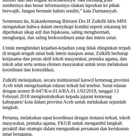
sumbernya dan benar informasinya silakan laporkan ke pihak
berwajib. Jangan bermain hakim sendiri,” kata Darmansyah.
Sementara itu, Kakankemenag Bireuen Drs H Zulkifli Idris MPd
mengatakan bahwa dalam menyikapi kondisi seperti sekarang ini
diperlukan sikap arif dan bijaksana, saling menghormati,
menghargai, dan saling berkoordinasi antar dan intern umat.
Untuk menghindari kejadian-kejadian yang tidak diinginkan terjadi
di tengah-tengah umat baik intern maupun antar, Zulkifli berharap
kerjasama dan peran aktif tokoh masyarakat, pemuka agama, dan
tokoh adat serta semua elemen masyarakat untuk terus melakukan
koordinasi dan konsolidasi.
Zulkifli melanjutkan, secara institusional kanwil kemenag provinsi
Aceh telah mengeluarkan edaran terkait hal tesebut. Surat edaran
dengan nomor B-647/Kw.01.6/BA.01.1/02/2018, tanggal 13
Februari 2018 menginstruksikan kepada jajaran kemenag
kabupaten/ kota dalam provinsi Aceh untuk melakukan sejumlah
langkah.
Pertama, melakukan rapat koordinasi dengan instansi terkait, tokoh
masyarakat, pemuka agama, FKUB untuk mengambil langkah
proaktif dan strategis dalam menguatkan persatuan dan kerukunan
umat beragama.