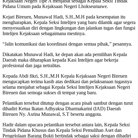
Kejaksaan Negeri Tipe A menjabat sebagai Kepala Seksi Tindak
Pidana Umum pada Kejaksaan Negeri Lhokseumawe.
Kejari Bireuen, Munawal Hadi, S.H.,M.H pada kesempatan itu
mengharapkan, Kepala Seksi Intelijen yang baru dilantik agar segera
menyesuaikan diri dengan lingkungan dan jalankan tugas dan fungsi
Intelijen Kejaksaan sebagaimana mestinya.
“Jalin komunikasi dan koordinasi dengan semua pihak,” pesannya.
Dikatakan Munawal Hadi, ke depan akan ada pemilihan Kepala
Daerah maka diharapkan kepada Kasi Intelijen agar bekerja
profesional dan jaga netralitas.
Kepada Abdi fikri, S.H.,M.H Kepala Kejaksaan Negeri Bireuen
mengucapkan terima kasih atas dedikasi dan pelaksanaan tugasnya
selama menjabat sebagai Kepala Seksi Intelijen Kejaksaan Negeri
Bireuen dan semoga sukses di tempat yang baru.
Pelantikan tersebut ditutup dengan acara pisah sambut dengan turut
dihadiri Ketua Ikatan Adhyaksa Dharmakarini (IAD) Daerah
Bireuen Ny. Asrina Munawal, S.T beserta anggota.
Hadir dalam upacara pelantikan tersebut antara lain, Kepala Seksi
Tindak Pidana Khusus dan Kepala Seksi Pemulihan Aset dan
Pengelolaan Barang Bukti bertindak sebagai saksi dengan dihadiri