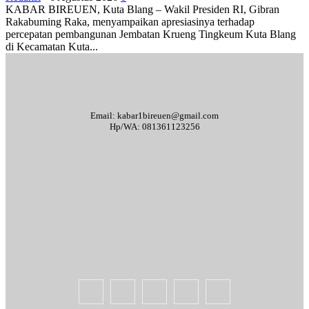
KABAR BIREUEN, Kuta Blang – Wakil Presiden RI, Gibran
Rakabuming Raka, menyampaikan apresiasinya terhadap
percepatan pembangunan Jembatan Krueng Tingkeum Kuta Blang
di Kecamatan Kuta...
Email: kabar1bireuen@gmail.com
Hp/WA: 081361123256
Tentang Kami
Redaksi
Periklanan
Karir
Indeks Berita
Kode Etik Jurnalistik
Syarat & Ketentuan
Standar Operasional Prosedur
Disclaimer
Pedoman Pemberitaan Media Siber