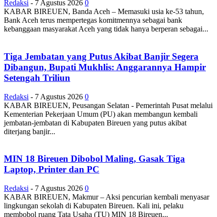
Redaksi
-
7 Agustus 2026
0
KABAR BIREUEN, Banda Aceh – Memasuki usia ke-53 tahun,
Bank Aceh terus mempertegas komitmennya sebagai bank
kebanggaan masyarakat Aceh yang tidak hanya berperan sebagai...
Tiga Jembatan yang Putus Akibat Banjir Segera
Dibangun, Bupati Mukhlis: Anggarannya Hampir
Setengah Triliun
Redaksi
-
7 Agustus 2026
0
KABAR BIREUEN, Peusangan Selatan - Pemerintah Pusat melalui
Kementerian Pekerjaan Umum (PU) akan membangun kembali
jembatan-jembatan di Kabupaten Bireuen yang putus akibat
diterjang banjir...
MIN 18 Bireuen Dibobol Maling, Gasak Tiga
Laptop, Printer dan PC
Redaksi
-
7 Agustus 2026
0
KABAR BIREUEN, Makmur – Aksi pencurian kembali menyasar
lingkungan sekolah di Kabupaten Bireuen. Kali ini, pelaku
membobol ruang Tata Usaha (TU) MIN 18 Bireuen...