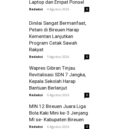
Laptop dan Empat Ponsel
Redaksi
-
4 Agustus 2026
0
Dinilai Sangat Bermanfaat,
Petani di Bireuen Harap
Kementan Lanjutkan
Program Cetak Sawah
Rakyat
Redaksi
-
5 Agustus 2026
0
Wapres Gibran Tinjau
Revitalisasi SDN 7 Jangka,
Kepala Sekolah Harap
Bantuan Berlanjut
Redaksi
-
6 Agustus 2026
0
MIN 12 Bireuen Juara Liga
Bola Kaki Mini ke-3 Jenjang
MI se- Kabupaten Bireuen
Redaksi
-
6 Agustus 2026
0