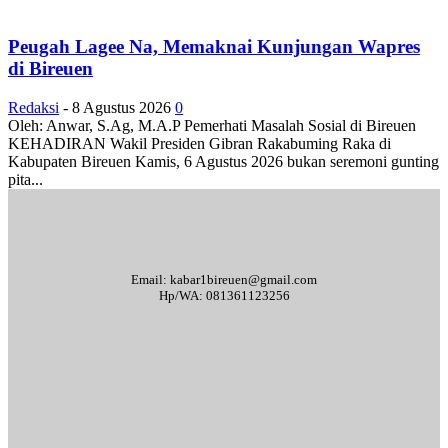
Peugah Lagee Na, Memaknai Kunjungan Wapres
di Bireuen
Redaksi
-
8 Agustus 2026
0
Oleh: Anwar, S.Ag, M.A.P Pemerhati Masalah Sosial di Bireuen
KEHADIRAN Wakil Presiden Gibran Rakabuming Raka di
Kabupaten Bireuen Kamis, 6 Agustus 2026 bukan seremoni gunting
pita...
Email: kabar1bireuen@gmail.com
Hp/WA: 081361123256
Tentang Kami
Redaksi
Periklanan
Karir
Indeks Berita
Kode Etik Jurnalistik