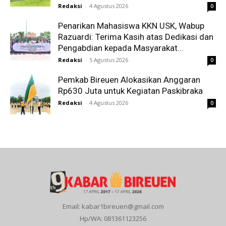
Redaksi
-
4 Agustus 2026
0
Penarikan Mahasiswa KKN USK, Wabup
Razuardi: Terima Kasih atas Dedikasi dan
Pengabdian kepada Masyarakat...
Redaksi
-
5 Agustus 2026
0
Pemkab Bireuen Alokasikan Anggaran
Rp630 Juta untuk Kegiatan Paskibraka
Redaksi
-
4 Agustus 2026
0
Email: kabar1bireuen@gmail.com
Hp/WA: 081361123256