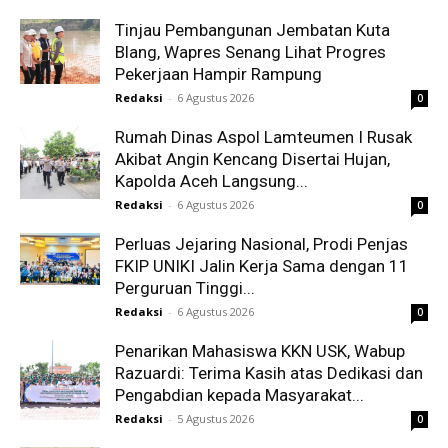
Tinjau Pembangunan Jembatan Kuta
Blang, Wapres Senang Lihat Progres
Pekerjaan Hampir Rampung
Redaksi
-
6 Agustus 2026
0
Rumah Dinas Aspol Lamteumen I Rusak
Akibat Angin Kencang Disertai Hujan,
Kapolda Aceh Langsung...
Redaksi
-
6 Agustus 2026
0
Perluas Jejaring Nasional, Prodi Penjas
FKIP UNIKI Jalin Kerja Sama dengan 11
Perguruan Tinggi...
Redaksi
-
6 Agustus 2026
0
Penarikan Mahasiswa KKN USK, Wabup
Razuardi: Terima Kasih atas Dedikasi dan
Pengabdian kepada Masyarakat...
Redaksi
-
5 Agustus 2026
0