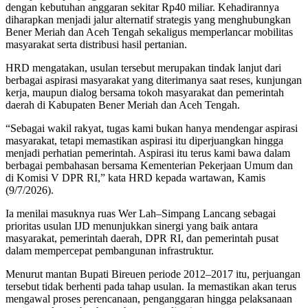
dengan kebutuhan anggaran sekitar Rp40 miliar. Kehadirannya
diharapkan menjadi jalur alternatif strategis yang menghubungkan
Bener Meriah dan Aceh Tengah sekaligus memperlancar mobilitas
masyarakat serta distribusi hasil pertanian.
HRD mengatakan, usulan tersebut merupakan tindak lanjut dari
berbagai aspirasi masyarakat yang diterimanya saat reses, kunjungan
kerja, maupun dialog bersama tokoh masyarakat dan pemerintah
daerah di Kabupaten Bener Meriah dan Aceh Tengah.
“Sebagai wakil rakyat, tugas kami bukan hanya mendengar aspirasi
masyarakat, tetapi memastikan aspirasi itu diperjuangkan hingga
menjadi perhatian pemerintah. Aspirasi itu terus kami bawa dalam
berbagai pembahasan bersama Kementerian Pekerjaan Umum dan
di Komisi V DPR RI,” kata HRD kepada wartawan, Kamis
(9/7/2026).
Ia menilai masuknya ruas Wer Lah–Simpang Lancang sebagai
prioritas usulan IJD menunjukkan sinergi yang baik antara
masyarakat, pemerintah daerah, DPR RI, dan pemerintah pusat
dalam mempercepat pembangunan infrastruktur.
Menurut mantan Bupati Bireuen periode 2012–2017 itu, perjuangan
tersebut tidak berhenti pada tahap usulan. Ia memastikan akan terus
mengawal proses perencanaan, penganggaran hingga pelaksanaan