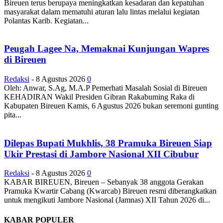
Bireuen terus berupaya meningkatkan kesadaran dan kepatuhan
masyarakat dalam mematuhi aturan lalu lintas melalui kegiatan
Polantas Karib. Kegiatan...
Peugah Lagee Na, Memaknai Kunjungan Wapres
di Bireuen
Redaksi
-
8 Agustus 2026
0
Oleh: Anwar, S.Ag, M.A.P Pemerhati Masalah Sosial di Bireuen
KEHADIRAN Wakil Presiden Gibran Rakabuming Raka di
Kabupaten Bireuen Kamis, 6 Agustus 2026 bukan seremoni gunting
pita...
Dilepas Bupati Mukhlis, 38 Pramuka Bireuen Siap
Ukir Prestasi di Jambore Nasional XII Cibubur
Redaksi
-
8 Agustus 2026
0
KABAR BIREUEN, Bireuen – Sebanyak 38 anggota Gerakan
Pramuka Kwartir Cabang (Kwarcab) Bireuen resmi diberangkatkan
untuk mengikuti Jambore Nasional (Jamnas) XII Tahun 2026 di...
KABAR POPULER