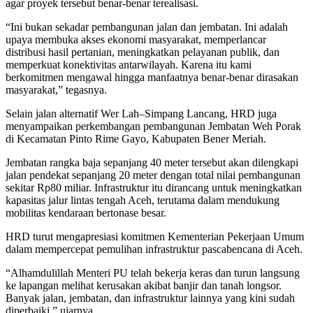
agar proyek tersebut benar-benar terealisasi.
“Ini bukan sekadar pembangunan jalan dan jembatan. Ini adalah
upaya membuka akses ekonomi masyarakat, memperlancar
distribusi hasil pertanian, meningkatkan pelayanan publik, dan
memperkuat konektivitas antarwilayah. Karena itu kami
berkomitmen mengawal hingga manfaatnya benar-benar dirasakan
masyarakat,” tegasnya.
Selain jalan alternatif Wer Lah–Simpang Lancang, HRD juga
menyampaikan perkembangan pembangunan Jembatan Weh Porak
di Kecamatan Pinto Rime Gayo, Kabupaten Bener Meriah.
Jembatan rangka baja sepanjang 40 meter tersebut akan dilengkapi
jalan pendekat sepanjang 20 meter dengan total nilai pembangunan
sekitar Rp80 miliar. Infrastruktur itu dirancang untuk meningkatkan
kapasitas jalur lintas tengah Aceh, terutama dalam mendukung
mobilitas kendaraan bertonase besar.
HRD turut mengapresiasi komitmen Kementerian Pekerjaan Umum
dalam mempercepat pemulihan infrastruktur pascabencana di Aceh.
“Alhamdulillah Menteri PU telah bekerja keras dan turun langsung
ke lapangan melihat kerusakan akibat banjir dan tanah longsor.
Banyak jalan, jembatan, dan infrastruktur lainnya yang kini sudah
diperbaiki,” ujarnya.