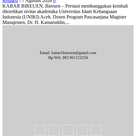
Redaksi
-
7 Agustus 2026
0
KABAR BIREUEN, Bireuen – Prestasi membanggakan kembali
ditorehkan sivitas akademika Universitas Islam Kebangsaan
Indonesia (UNIKI) Aceh. Dosen Program Pascasarjana Magister
Manajemen, Dr. H. Kamaruddin,...
Email: kabar1bireuen@gmail.com
Hp/WA: 081361123256
Tentang Kami
Redaksi
Periklanan
Karir
Indeks Berita
Kode Etik Jurnalistik
Syarat & Ketentuan
Standar Operasional Prosedur
Disclaimer
Pedoman Pemberitaan Media Siber