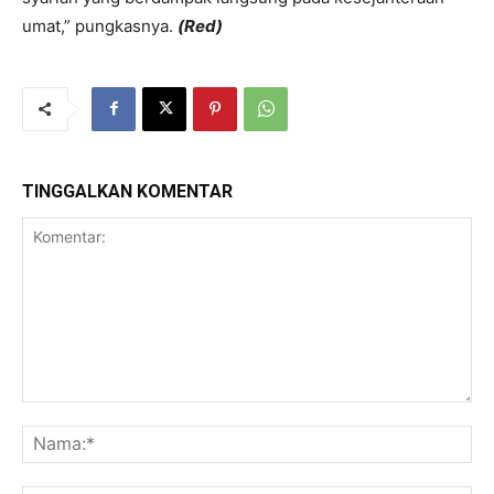
umat,” pungkasnya.
(Red)
TINGGALKAN KOMENTAR
Komentar:
Na