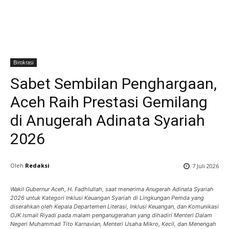
Birokrasi
Sabet Sembilan Penghargaan,
Aceh Raih Prestasi Gemilang
di Anugerah Adinata Syariah
2026
Oleh
Redaksi
7 Juli 2026
Wakil Gubernur Aceh, H. Fadhlullah, saat menerima Anugerah Adinata Syariah
2026 untuk Kategori Inklusi Keuangan Syariah di Lingkungan Pemda yang
diserahkan oleh Kepala Departemen Literasi, Inklusi Keuangan, dan Komunikasi
OJK Ismail Riyadi pada malam penganugerahan yang dihadiri Menteri Dalam
Negeri Muhammad Tito Karnavian, Menteri Usaha Mikro, Kecil, dan Menengah