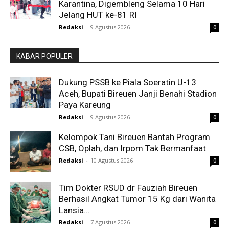
Karantina, Digembleng Selama 10 Hari
Jelang HUT ke-81 RI
Redaksi
-
9 Agustus 2026
0
KABAR POPULER
Dukung PSSB ke Piala Soeratin U-13
Aceh, Bupati Bireuen Janji Benahi Stadion
Paya Kareung
Redaksi
-
9 Agustus 2026
0
Kelompok Tani Bireuen Bantah Program
CSB, Oplah, dan Irpom Tak Bermanfaat
Redaksi
-
10 Agustus 2026
0
Tim Dokter RSUD dr Fauziah Bireuen
Berhasil Angkat Tumor 15 Kg dari Wanita
Lansia...
Redaksi
-
7 Agustus 2026
0