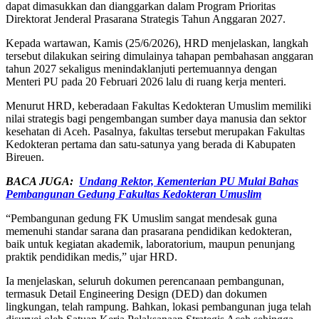
dapat dimasukkan dan dianggarkan dalam Program Prioritas
Direktorat Jenderal Prasarana Strategis Tahun Anggaran 2027.
Kepada wartawan, Kamis (25/6/2026), HRD menjelaskan, langkah
tersebut dilakukan seiring dimulainya tahapan pembahasan anggaran
tahun 2027 sekaligus menindaklanjuti pertemuannya dengan
Menteri PU pada 20 Februari 2026 lalu di ruang kerja menteri.
Menurut HRD, keberadaan Fakultas Kedokteran Umuslim memiliki
nilai strategis bagi pengembangan sumber daya manusia dan sektor
kesehatan di Aceh. Pasalnya, fakultas tersebut merupakan Fakultas
Kedokteran pertama dan satu-satunya yang berada di Kabupaten
Bireuen.
BACA JUGA:
Undang Rektor, Kementerian PU Mulai Bahas
Pembangunan Gedung Fakultas Kedokteran Umuslim
“Pembangunan gedung FK Umuslim sangat mendesak guna
memenuhi standar sarana dan prasarana pendidikan kedokteran,
baik untuk kegiatan akademik, laboratorium, maupun penunjang
praktik pendidikan medis,” ujar HRD.
Ia menjelaskan, seluruh dokumen perencanaan pembangunan,
termasuk Detail Engineering Design (DED) dan dokumen
lingkungan, telah rampung. Bahkan, lokasi pembangunan juga telah