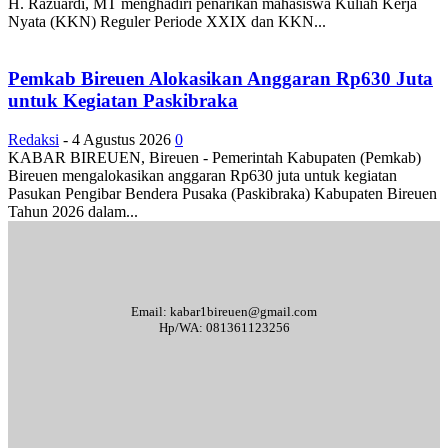
H. Razuardi, MT menghadiri penarikan mahasiswa Kuliah Kerja
Nyata (KKN) Reguler Periode XXIX dan KKN...
Pemkab Bireuen Alokasikan Anggaran Rp630 Juta
untuk Kegiatan Paskibraka
Redaksi
-
4 Agustus 2026
0
KABAR BIREUEN, Bireuen - Pemerintah Kabupaten (Pemkab)
Bireuen mengalokasikan anggaran Rp630 juta untuk kegiatan
Pasukan Pengibar Bendera Pusaka (Paskibraka) Kabupaten Bireuen
Tahun 2026 dalam...
Email: kabar1bireuen@gmail.com
Hp/WA: 081361123256
Tentang Kami
Redaksi
Periklanan
Karir
Indeks Berita