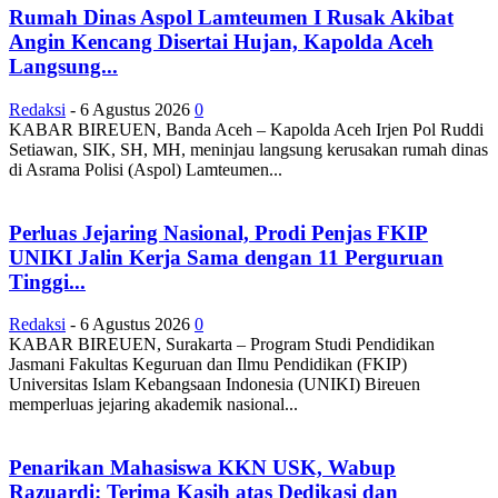
Rumah Dinas Aspol Lamteumen I Rusak Akibat
Angin Kencang Disertai Hujan, Kapolda Aceh
Langsung...
Redaksi
-
6 Agustus 2026
0
KABAR BIREUEN, Banda Aceh – Kapolda Aceh Irjen Pol Ruddi
Setiawan, SIK, SH, MH, meninjau langsung kerusakan rumah dinas
di Asrama Polisi (Aspol) Lamteumen...
Perluas Jejaring Nasional, Prodi Penjas FKIP
UNIKI Jalin Kerja Sama dengan 11 Perguruan
Tinggi...
Redaksi
-
6 Agustus 2026
0
KABAR BIREUEN, Surakarta – Program Studi Pendidikan
Jasmani Fakultas Keguruan dan Ilmu Pendidikan (FKIP)
Universitas Islam Kebangsaan Indonesia (UNIKI) Bireuen
memperluas jejaring akademik nasional...
Penarikan Mahasiswa KKN USK, Wabup
Razuardi: Terima Kasih atas Dedikasi dan