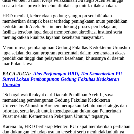
disurvei oleh Satuan Kerja Pelaksanaan Strategis Aceh sehingga
secara teknis proyek tersebut dinilai siap untuk dilaksanakan.
HRD menilai, keberadaan gedung yang representatif akan
memberikan dampak besar terhadap peningkatan mutu pendidikan
kedokteran di Aceh. Selain mendukung proses pembelajaran,
fasilitas tersebut juga dapat memperkuat akreditasi institusi serta
meningkatkan kualitas layanan kesehatan masyarakat.
Menurutnya, pembangunan Gedung Fakultas Kedokteran Umuslim
juga sejalan dengan program pemerintah dalam pemerataan akses
pendidikan tinggi dan pelayanan kesehatan, khususnya di daerah
luar Pulau Jawa.
BACA JUGA:
Atas Perjuangan HRD, Tim Kementerian PU
Survei Lokasi Pembangunan Gedung Fakultas Kedokteran
Umuslim
“Sebagai wakil rakyat dari Daerah Pemilihan Aceh II, saya
memandang pembangunan Gedung Fakultas Kedokteran
Universitas Almuslim Bireuen merupakan kebutuhan strategis dan
prioritas, serta layak untuk mendapatkan dukungan Pemerintah
Pusat melalui Kementerian Pekerjaan Umum,” tegasnya.
Karena itu, HRD berharap Menteri PU dapat memberikan perhatian
dan dukungan terhadap usulan tersebut serta menindaklanjutinya