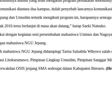
, khususnya alumni yang telah mengikuti program pertukaran sebelumny
omunikasi diantara dua kampus, itulah penyebab lancarnya komunikasi d
ang dan Umuslim tertarik mengikuti program ini, harapannya semoga p
k 2016 terus berlanjut di masa akan datang,” harap Saeki Natsuko.
gkai dengan kegiatan seni persembahan mahasiswa Unimus dan Nagoya
dengan mahasiswa NGU Jepang.
 mahasiswa NGU Jepang didampingi Tarisa Salsabila Wibowo salah-s
Imigrasi Lhokseumawe, Pimpinan Lingkup Umuslim, Pimpinan Sanggar Mi
rwakilan OSIS jenjang SMA sederajat dalam Kabupaten Bireuen.
(He