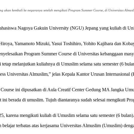
ng akan kembali ke negaranya setelah mengikuti Program Summer Course, di Universitas Almu
mahasiswa Nagoya Gakuin University (NGU) Jepang yang kuliah di Un
to Hiroya, Yamamoto Mizuki, Yasui Toshihiro, Yohito Kajihara dan Ko
enyelesaikan Program Summer Course di Universitas kebanggaan masya
 tetap melanjutkan kuliahnya di Umuslim selama satu semester (6 bulan
 Mess Universitas Almuslim,” jelas Kepala Kantor Urusan Internasion
 Course ini dipusatkan di Aula Creatif Center Gedung MA Jangka Umu
ni berada di umuslim. Tujuh diantaranya sudah selesai mengikuti Pr
25, karena mengikuti kuliah di Umuslim selama satu semester (6 bulan)
belajar terbatas atas kerjasama Universitas Almuslim (Umuslim) den