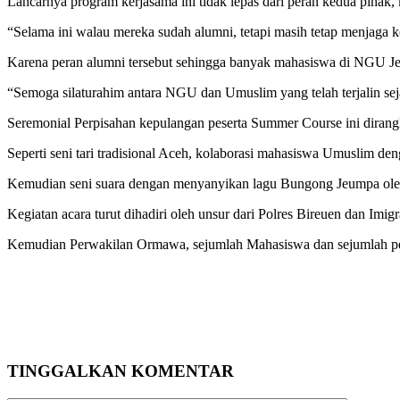
Lancarnya program kerjasama ini tidak lepas dari peran kedua pihak
“Selama ini walau mereka sudah alumni, tetapi masih tetap menjaga k
Karena peran alumni tersebut sehingga banyak mahasiswa di NGU Jep
“Semoga silaturahim antara NGU dan Umuslim yang telah terjalin seja
Seremonial Perpisahan kepulangan peserta Summer Course ini diran
Seperti seni tari tradisional Aceh, kolaborasi mahasiswa Umuslim 
Kemudian seni suara dengan menyanyikan lagu Bungong Jeumpa oleh
Kegiatan acara turut dihadiri oleh unsur dari Polres Bireuen dan 
Kemudian Perwakilan Ormawa, sejumlah Mahasiswa dan sejumlah pe
Bagikan
TINGGALKAN KOMENTAR