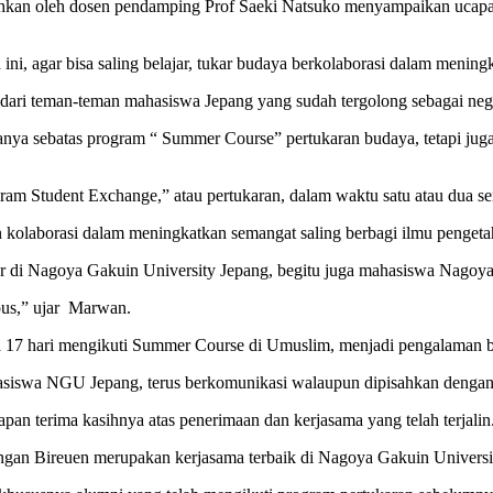
hkan oleh dosen pendamping Prof Saeki Natsuko menyampaikan ucapa
, agar bisa saling belajar, tukar budaya berkolaborasi dalam menin
dari teman-teman mahasiswa Jepang yang sudah tergolong sebagai nega
k hanya sebatas program “ Summer Course” pertukaran budaya, tetapi ju
ram Student Exchange,” atau pertukaran, dalam waktu satu atau dua s
an kolaborasi dalam meningkatkan semangat saling berbagi ilmu penge
r di Nagoya Gakuin University Jepang, begitu juga mahasiswa Nagoya 
pus,” ujar Marwan.
a 17 hari mengikuti Summer Course di Umuslim, menjadi pengalaman 
swa NGU Jepang, terus berkomunikasi walaupun dipisahkan dengan geo
n terima kasihnya atas penerimaan dan kerjasama yang telah terjalin
ngan Bireuen merupakan kerjasama terbaik di Nagoya Gakuin Univers