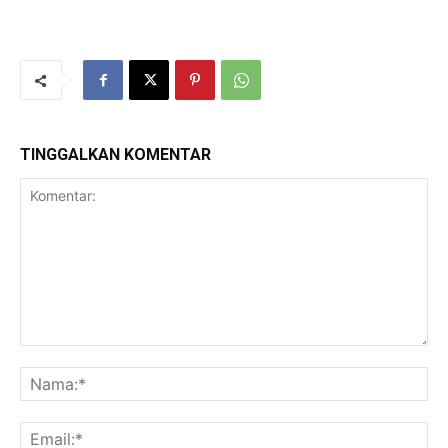
TINGGALKAN KOMENTAR
Komentar:
Na
Ema