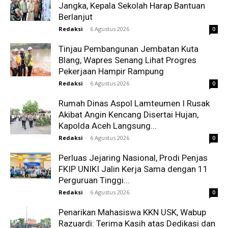
Jangka, Kepala Sekolah Harap Bantuan
Berlanjut
Redaksi
-
6 Agustus 2026
0
Tinjau Pembangunan Jembatan Kuta
Blang, Wapres Senang Lihat Progres
Pekerjaan Hampir Rampung
Redaksi
-
6 Agustus 2026
0
Rumah Dinas Aspol Lamteumen I Rusak
Akibat Angin Kencang Disertai Hujan,
Kapolda Aceh Langsung...
Redaksi
-
6 Agustus 2026
0
Perluas Jejaring Nasional, Prodi Penjas
FKIP UNIKI Jalin Kerja Sama dengan 11
Perguruan Tinggi...
Redaksi
-
6 Agustus 2026
0
Penarikan Mahasiswa KKN USK, Wabup
Razuardi: Terima Kasih atas Dedikasi dan