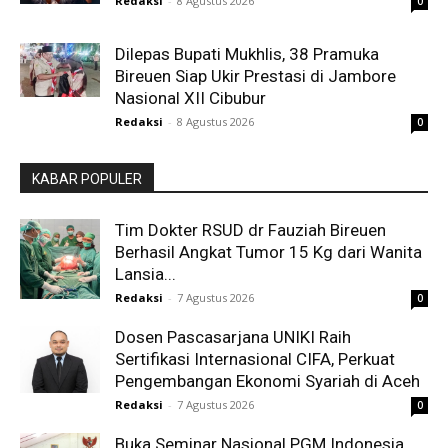
Redaksi
-
8 Agustus 2026
0
Dilepas Bupati Mukhlis, 38 Pramuka
Bireuen Siap Ukir Prestasi di Jambore
Nasional XII Cibubur
Redaksi
-
8 Agustus 2026
0
KABAR POPULER
Tim Dokter RSUD dr Fauziah Bireuen
Berhasil Angkat Tumor 15 Kg dari Wanita
Lansia...
Redaksi
-
7 Agustus 2026
0
Dosen Pascasarjana UNIKI Raih
Sertifikasi Internasional CIFA, Perkuat
Pengembangan Ekonomi Syariah di Aceh
Redaksi
-
7 Agustus 2026
0
Buka Seminar Nasional PGM Indonesia