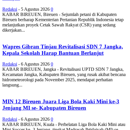
Redaksi
-
5 Agustus 2026
0
KABAR BIREUEN, Bireuen - Sejumlah petani di Kabupaten
Bireuen berharap Kementerian Pertanian Republik Indonesia tetap
melanjutkan proyek Cetak Sawah Rakyat (CSR) yang sedang
dikerjakan...
Wapres Gibran Tinjau Revitalisasi SDN 7 Jangka,
Kepala Sekolah Harap Bantuan Berlanjut
Redaksi
-
6 Agustus 2026
0
KABAR BIREUEN, Jangka - Revitalisasi UPTD SDN 7 Jangka,
Kecamatan Jangka, Kabupaten Bireuen, yang rusak akibat bencana
hidrometeorologi pada November 2025, mendapat perhatian
langsung...
MIN 12 Bireuen Juara Liga Bola Kaki Mini ke-3
Jenjang MI se- Kabupaten Bireuen
Redaksi
-
6 Agustus 2026
0
KABAR BIREUEN, Kuala - Perhelatan Liga Bola Kaki Mini atau
Mini Soccer ke- 3 Jenjang tingkat Madrasah Ibtidaiyah (MI) se-