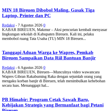
MIN 18 Bireuen Dibobol Maling, Gasak Tiga
Laptop, Printer dan PC
Redaksi
-
7 Agustus 2026
0
KABAR BIREUEN, Makmur – Aksi pencurian kembali menyasar
lingkungan sekolah di Kabupaten Bireuen. Kali ini, pelaku
membobol ruang Tata Usaha (TU) MIN 18 Bireuen...
Tanggapi Aduan Warga ke Wapres, Pemkab
Bireuen Sampaikan Data Riil Bantuan Banjir
Redaksi
-
6 Agustus 2026
0
KABAR BIREUEN, Bireuen—Munculnya video wawancara
Wapres Gibran Rakabuming Raka dengan sejumlah orang yang
mengaku korban banjir di Bireuen, telah menimbulkan kehebohan
secara luas. Menanggapi hal...
PB Himabir: Program Cetak Sawah Baru,
Kebijakan Strategis yang Bermanfaat bagi Petani
Bireuen