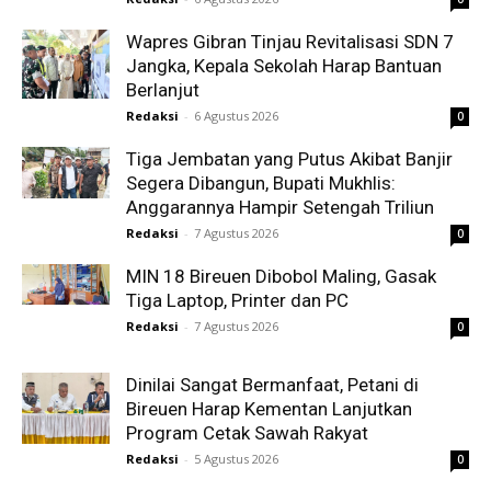
Wapres Gibran Tinjau Revitalisasi SDN 7
Jangka, Kepala Sekolah Harap Bantuan
Berlanjut
Redaksi
-
6 Agustus 2026
0
Tiga Jembatan yang Putus Akibat Banjir
Segera Dibangun, Bupati Mukhlis:
Anggarannya Hampir Setengah Triliun
Redaksi
-
7 Agustus 2026
0
MIN 18 Bireuen Dibobol Maling, Gasak
Tiga Laptop, Printer dan PC
Redaksi
-
7 Agustus 2026
0
Dinilai Sangat Bermanfaat, Petani di
Bireuen Harap Kementan Lanjutkan
Program Cetak Sawah Rakyat
Redaksi
-
5 Agustus 2026
0