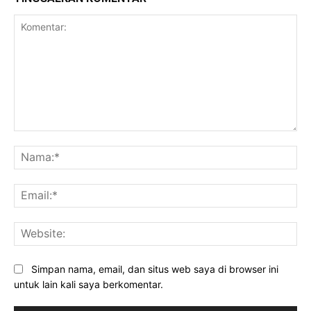
Komentar:
Na
Ema
Web
Simpan nama, email, dan situs web saya di browser ini
untuk lain kali saya berkomentar.