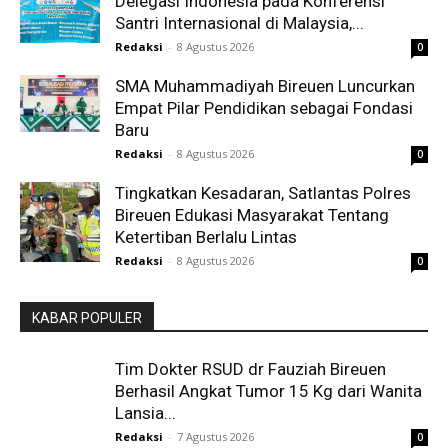
Delegasi Indonesia pada Konferensi
Santri Internasional di Malaysia,...
Redaksi
-
8 Agustus 2026
0
SMA Muhammadiyah Bireuen Luncurkan
Empat Pilar Pendidikan sebagai Fondasi
Baru
Redaksi
-
8 Agustus 2026
0
Tingkatkan Kesadaran, Satlantas Polres
Bireuen Edukasi Masyarakat Tentang
Ketertiban Berlalu Lintas
Redaksi
-
8 Agustus 2026
0
KABAR POPULER
Tim Dokter RSUD dr Fauziah Bireuen
Berhasil Angkat Tumor 15 Kg dari Wanita
Lansia...
Redaksi
-
7 Agustus 2026
0