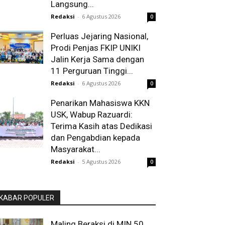
Langsung...
Redaksi
-
6 Agustus 2026
0
Perluas Jejaring Nasional,
Prodi Penjas FKIP UNIKI
Jalin Kerja Sama dengan
11 Perguruan Tinggi...
Redaksi
-
6 Agustus 2026
0
Penarikan Mahasiswa KKN
USK, Wabup Razuardi:
Terima Kasih atas Dedikasi
dan Pengabdian kepada
Masyarakat...
Redaksi
-
5 Agustus 2026
0
KABAR POPULER
Maling Beraksi di MIN 50