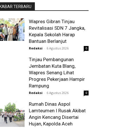
KABAR TERBARU
Wapres Gibran Tinjau
Revitalisasi SDN 7 Jangka,
Kepala Sekolah Harap
Bantuan Berlanjut
Redaksi
-
6 Agustus 2026
0
Tinjau Pembangunan
Jembatan Kuta Blang,
Wapres Senang Lihat
Progres Pekerjaan Hampir
Rampung
Redaksi
-
6 Agustus 2026
0
Rumah Dinas Aspol
Lamteumen I Rusak Akibat
Angin Kencang Disertai
Hujan, Kapolda Aceh