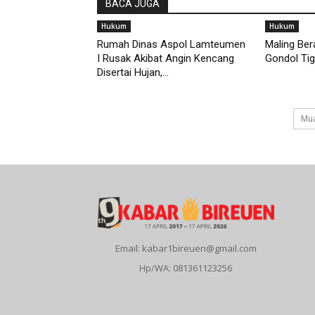
BACA JUGA
Hukum
Hukum
Rumah Dinas Aspol Lamteumen
Maling Ber
I Rusak Akibat Angin Kencang
Gondol Tig
Disertai Hujan,...
Mua
Email: kabar1bireuen@gmail.com
Hp/WA: 081361123256