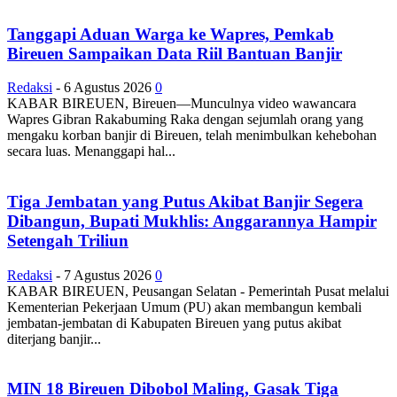
Tanggapi Aduan Warga ke Wapres, Pemkab
Bireuen Sampaikan Data Riil Bantuan Banjir
Redaksi
-
6 Agustus 2026
0
KABAR BIREUEN, Bireuen—Munculnya video wawancara
Wapres Gibran Rakabuming Raka dengan sejumlah orang yang
mengaku korban banjir di Bireuen, telah menimbulkan kehebohan
secara luas. Menanggapi hal...
Tiga Jembatan yang Putus Akibat Banjir Segera
Dibangun, Bupati Mukhlis: Anggarannya Hampir
Setengah Triliun
Redaksi
-
7 Agustus 2026
0
KABAR BIREUEN, Peusangan Selatan - Pemerintah Pusat melalui
Kementerian Pekerjaan Umum (PU) akan membangun kembali
jembatan-jembatan di Kabupaten Bireuen yang putus akibat
diterjang banjir...
MIN 18 Bireuen Dibobol Maling, Gasak Tiga