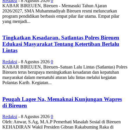
Redaksi
-
8 Agustus 2026
0
KABAR BIREUEN, Bireuen - Memasuki Tahun Ajaran
2026/2027, SMA Muhammadiyah Bireuen resmi meluncurkan
program pendidikan berbasis empat pilar ilar utama. Empat pilar
yang menjadi...
Tingkatkan Kesadaran, Satlantas Polres Bireuen
Edukasi Masyarakat Tentang Ketertiban Berlalu
Lintas
Redaksi
-
8 Agustus 2026
0
KABAR BIREUEN, Bireuen–Satuan Lalu Lintas (Satlantas) Polres
Bireuen terus berupaya meningkatkan kesadaran dan kepatuhan
masyarakat dalam mematuhi aturan lalu lintas melalui kegiatan
Polantas Karib. Kegiatan...
Peugah Lagee Na, Memaknai Kunjungan Wapres
di Bireuen
Redaksi
-
8 Agustus 2026
0
Oleh: Anwar, S.Ag, M.A.P Pemerhati Masalah Sosial di Bireuen
KEHADIRAN Wakil Presiden Gibran Rakabuming Raka di