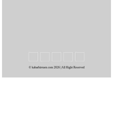
Tentang Kami
Redaksi
Periklanan
Karir
Indeks Berita
Kode Etik Jurnalistik
Syarat & Ketentuan
Standar Operasional Prosedur
Disclaimer
Pedoman Pemberitaan Media Siber
© kabarbireuen.com
2026 | All Right Reserved