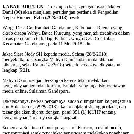
KABAR BIREUEN
– Tersangka kasus penganiayaan Mahyu
Danil (36) akan menjalani persidangan perdana di Pengadilan
Negeri Bireuen, Rabu (29/8/2018) besok.
Warga Desa Cot Rambat, Gandapura, Kabupaten Bireuen yang
akrab disapa Wahyu Batee Kureung, yang menjadi terdakwa dalam
kasus pemukulan terhadap, Fathiah, warga Desa Cot Tube,
Kecamatan Gandapura, pada 11 Mei 2018 lalu.
Jaksa Siara Nedy SH kepada media, Selasa (28/8/2018),
menyebutkan, tersangka Mahyu Danil sudah mulai ditahan
pihaknya, sejak Rabu (1/8/2018) setelah berkasnya dinyatakan
lengkap (P21).
Mahyu Danil menjadi tersangka karena telah melakukan
penganiayaan terhadap korban, Fathiah, yang juga istri wartawan
media online, Sulaiman Gandapura.
Dikatakannya, berkas perkaranya sudah dilimpahkan ke pengadilan
dan Rabu besok, (29/8/2018) akan menjalani sidang perdana, dan
tersangka akan dijerat dengan pasal 351 (1) KUHP tentang
penganiayaan,” ujarnya singkat singkat.
Sementara Sulaiman Gandapura, suami Korban, melalui media,
mengapresiasi gerak cepat jaksa yang segera melakukan penahanan