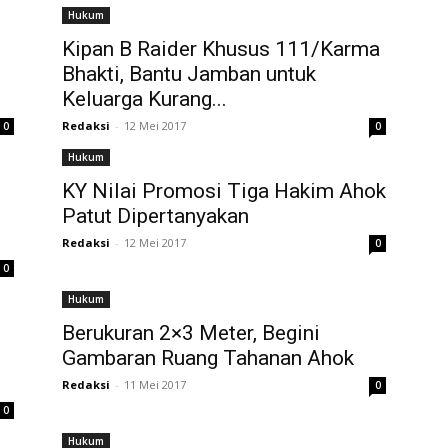
Hukum
Kipan B Raider Khusus 111/Karma
Bhakti, Bantu Jamban untuk
Keluarga Kurang...
Redaksi
-
12 Mei 2017
0
0
Hukum
KY Nilai Promosi Tiga Hakim Ahok
Patut Dipertanyakan
Redaksi
-
12 Mei 2017
0
0
Hukum
Berukuran 2×3 Meter, Begini
Gambaran Ruang Tahanan Ahok
Redaksi
-
11 Mei 2017
0
0
Hukum