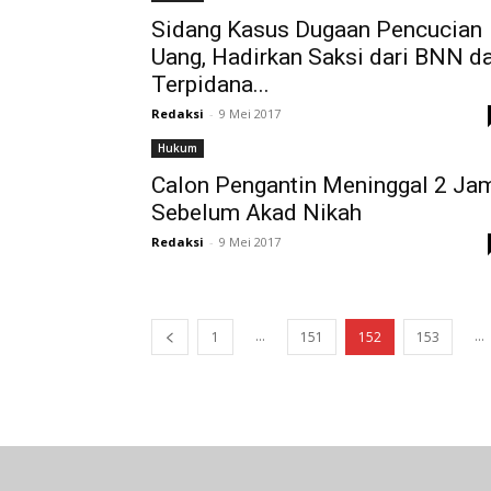
Sidang Kasus Dugaan Pencucian
Uang, Hadirkan Saksi dari BNN d
Terpidana...
Redaksi
-
9 Mei 2017
Hukum
Calon Pengantin Meninggal 2 Ja
Sebelum Akad Nikah
Redaksi
-
9 Mei 2017
...
...
1
151
152
153