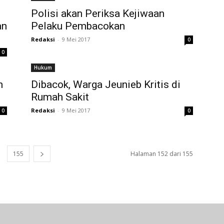
Polisi akan Periksa Kejiwaan
an
Pelaku Pembacokan
Redaksi
-
9 Mei 2017
0
0
Hukum
m
Dibacok, Warga Jeunieb Kritis di
Rumah Sakit
Redaksi
-
9 Mei 2017
0
0
155
Halaman 152 dari 155