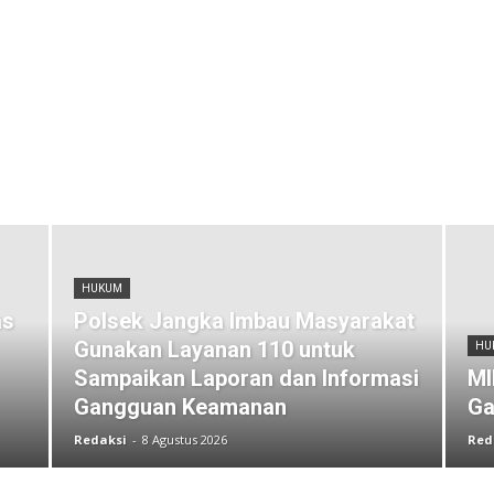
HUKUM
as
Polsek Jangka Imbau Masyarakat
Gunakan Layanan 110 untuk
HU
Sampaikan Laporan dan Informasi
MI
Gangguan Keamanan
Ga
Redaksi
-
8 Agustus 2026
Red