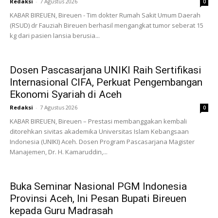
Redaksi
-
7 Agustus 2026
0
KABAR BIREUEN, Bireuen - Tim dokter Rumah Sakit Umum Daerah
(RSUD) dr Fauziah Bireuen berhasil mengangkat tumor seberat 15
kg dari pasien lansia berusia...
Dosen Pascasarjana UNIKI Raih Sertifikasi
Internasional CIFA, Perkuat Pengembangan
Ekonomi Syariah di Aceh
Redaksi
-
7 Agustus 2026
0
KABAR BIREUEN, Bireuen – Prestasi membanggakan kembali
ditorehkan sivitas akademika Universitas Islam Kebangsaan
Indonesia (UNIKI) Aceh. Dosen Program Pascasarjana Magister
Manajemen, Dr. H. Kamaruddin,...
Buka Seminar Nasional PGM Indonesia
Provinsi Aceh, Ini Pesan Bupati Bireuen
kepada Guru Madrasah