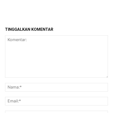
TINGGALKAN KOMENTAR
Komentar:
Na
Ema