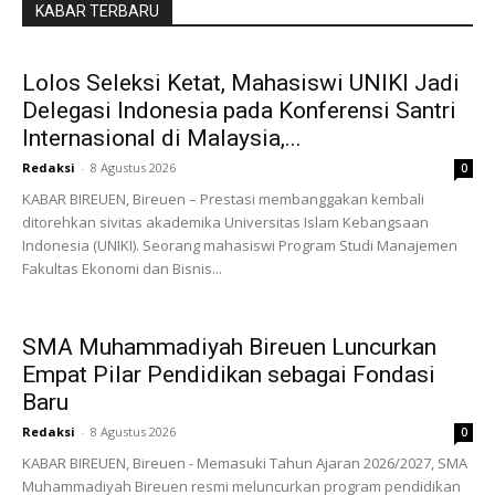
KABAR TERBARU
Lolos Seleksi Ketat, Mahasiswi UNIKI Jadi
Delegasi Indonesia pada Konferensi Santri
Internasional di Malaysia,...
Redaksi
-
8 Agustus 2026
0
KABAR BIREUEN, Bireuen – Prestasi membanggakan kembali
ditorehkan sivitas akademika Universitas Islam Kebangsaan
Indonesia (UNIKI). Seorang mahasiswi Program Studi Manajemen
Fakultas Ekonomi dan Bisnis...
SMA Muhammadiyah Bireuen Luncurkan
Empat Pilar Pendidikan sebagai Fondasi
Baru
Redaksi
-
8 Agustus 2026
0
KABAR BIREUEN, Bireuen - Memasuki Tahun Ajaran 2026/2027, SMA
Muhammadiyah Bireuen resmi meluncurkan program pendidikan