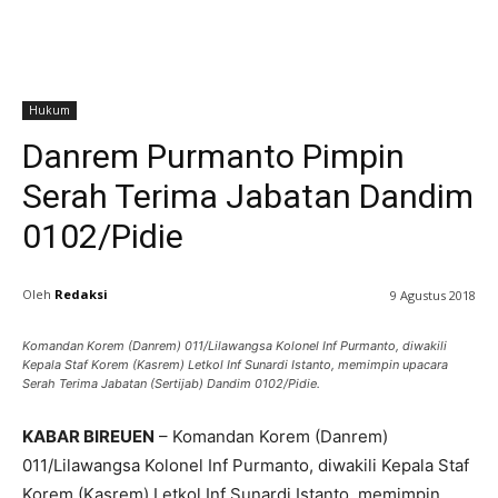
Hukum
Danrem Purmanto Pimpin
Serah Terima Jabatan Dandim
0102/Pidie
Oleh
Redaksi
9 Agustus 2018
Komandan Korem (Danrem) 011/Lilawangsa Kolonel Inf Purmanto, diwakili
Kepala Staf Korem (Kasrem) Letkol Inf Sunardi Istanto, memimpin upacara
Serah Terima Jabatan (Sertijab) Dandim 0102/Pidie.
KABAR BIREUEN
– Komandan Korem (Danrem)
011/Lilawangsa Kolonel Inf Purmanto, diwakili Kepala Staf
Korem (Kasrem) Letkol Inf Sunardi Istanto, memimpin