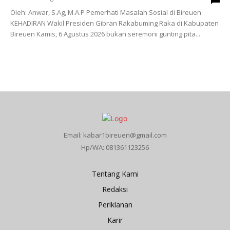
Oleh: Anwar, S.Ag, M.A.P Pemerhati Masalah Sosial di Bireuen
KEHADIRAN Wakil Presiden Gibran Rakabuming Raka di Kabupaten
Bireuen Kamis, 6 Agustus 2026 bukan seremoni gunting pita...
Email: kabar1bireuen@gmail.com
Hp/WA: 081361123256
Tentang Kami
Redaksi
Periklanan
Karir