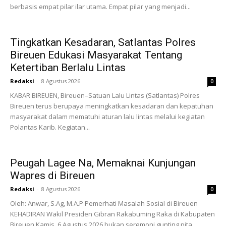
berbasis empat pilar ilar utama. Empat pilar yang menjadi...
Tingkatkan Kesadaran, Satlantas Polres
Bireuen Edukasi Masyarakat Tentang
Ketertiban Berlalu Lintas
Redaksi
-
8 Agustus 2026
0
KABAR BIREUEN, Bireuen–Satuan Lalu Lintas (Satlantas) Polres
Bireuen terus berupaya meningkatkan kesadaran dan kepatuhan
masyarakat dalam mematuhi aturan lalu lintas melalui kegiatan
Polantas Karib. Kegiatan...
Peugah Lagee Na, Memaknai Kunjungan
Wapres di Bireuen
Redaksi
-
8 Agustus 2026
0
Oleh: Anwar, S.Ag, M.A.P Pemerhati Masalah Sosial di Bireuen
KEHADIRAN Wakil Presiden Gibran Rakabuming Raka di Kabupaten
Bireuen Kamis, 6 Agustus 2026 bukan seremoni gunting pita...