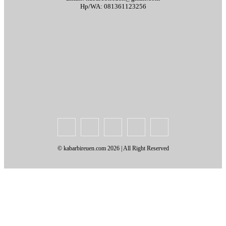
Hp/WA: 081361123256
Tentang Kami
Redaksi
Periklanan
Karir
Indeks Berita
Kode Etik Jurnalistik
Syarat & Ketentuan
Standar Operasional Prosedur
Disclaimer
Pedoman Pemberitaan Media Siber
© kabarbireuen.com
2026 | All Right Reserved