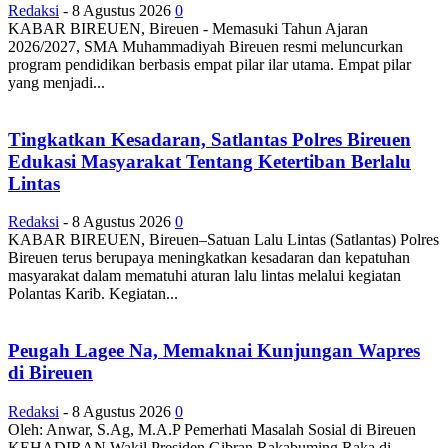
Redaksi
-
8 Agustus 2026
0
KABAR BIREUEN, Bireuen - Memasuki Tahun Ajaran
2026/2027, SMA Muhammadiyah Bireuen resmi meluncurkan
program pendidikan berbasis empat pilar ilar utama. Empat pilar
yang menjadi...
Tingkatkan Kesadaran, Satlantas Polres Bireuen
Edukasi Masyarakat Tentang Ketertiban Berlalu
Lintas
Redaksi
-
8 Agustus 2026
0
KABAR BIREUEN, Bireuen–Satuan Lalu Lintas (Satlantas) Polres
Bireuen terus berupaya meningkatkan kesadaran dan kepatuhan
masyarakat dalam mematuhi aturan lalu lintas melalui kegiatan
Polantas Karib. Kegiatan...
Peugah Lagee Na, Memaknai Kunjungan Wapres
di Bireuen
Redaksi
-
8 Agustus 2026
0
Oleh: Anwar, S.Ag, M.A.P Pemerhati Masalah Sosial di Bireuen
KEHADIRAN Wakil Presiden Gibran Rakabuming Raka di