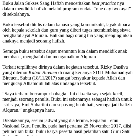
Buku Jalan Sukses Sang Hafizh menceritakan
best practice
nya
dalam mendidik hafizh melalui program ondata “one day two ayat”
di sekolahnya.
Buku tersebut ditulis dalam bahasa yang komunikatif, layak dibaca
oleh kepala sekolah dan guru yang diberi tugas membimbing siswa
penghafal ayat Alquran. Bahkan bagi orang tua yang menginginkan
anaknya menjadi seorang hafizh.
Semoga buku tersebut dapat menuntun kita dalam mendidik anak
membaca, menghafal dan mengamalkan Alquran.
Terkait terpilihnya dirinya dalam kegiatan tersebut, Rizky Dasilva
yang ditemui
Kabar Bireuen
di ruang kerjanya SDIT Muhamadiyah
Bireuen, Sabtu (18/11/2017) sangat bersyukur kepada Allah dan
mengucap Alhamdulillah atas undangan tersebut.
“Saya terharu bercampur bahagia. Ini cita-cita saya sejak kecil,
menjadi seorang penulis. Buku ini sebenarnya sebagai hadiah untuk
istri saya, Emi Suhartini dan sepasang buah hati, semoga jadi hafizh
Alquran,” ungkapnya haru.
Dikatakannya, sesuai jadwal yang dia terima, kegiatan Temu
Nasional Guru Penulis, pada hari pertama 25 November 2017, diisi
peluncuran buku-buku karya peserta hasil pelatihan satu Guru Satu