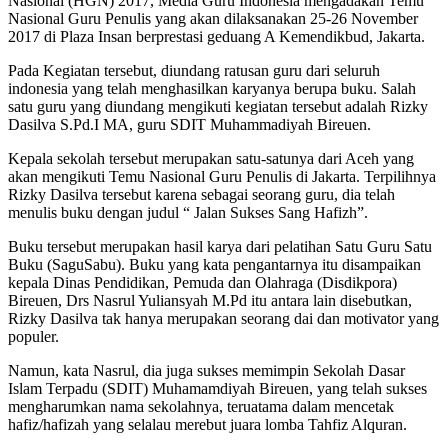
Nasional (HGN) 2017, Media Guru Indonesia mengadakan Temu
Nasional Guru Penulis yang akan dilaksanakan 25-26 November
2017 di Plaza Insan berprestasi geduang A Kemendikbud, Jakarta.
Pada Kegiatan tersebut, diundang ratusan guru dari seluruh
indonesia yang telah menghasilkan karyanya berupa buku. Salah
satu guru yang diundang mengikuti kegiatan tersebut adalah Rizky
Dasilva S.Pd.I MA, guru SDIT Muhammadiyah Bireuen.
Kepala sekolah tersebut merupakan satu-satunya dari Aceh yang
akan mengikuti Temu Nasional Guru Penulis di Jakarta. Terpilihnya
Rizky Dasilva tersebut karena sebagai seorang guru, dia telah
menulis buku dengan judul “ Jalan Sukses Sang Hafizh”.
Buku tersebut merupakan hasil karya dari pelatihan Satu Guru Satu
Buku (SaguSabu). Buku yang kata pengantarnya itu disampaikan
kepala Dinas Pendidikan, Pemuda dan Olahraga (Disdikpora)
Bireuen, Drs Nasrul Yuliansyah M.Pd itu antara lain disebutkan,
Rizky Dasilva tak hanya merupakan seorang dai dan motivator yang
populer.
Namun, kata Nasrul, dia juga sukses memimpin Sekolah Dasar
Islam Terpadu (SDIT) Muhamamdiyah Bireuen, yang telah sukses
mengharumkan nama sekolahnya, teruatama dalam mencetak
hafiz/hafizah yang selalau merebut juara lomba Tahfiz Alquran.