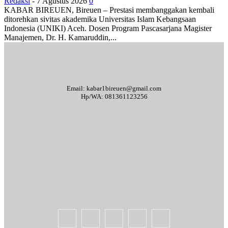
Redaksi
-
7 Agustus 2026
0
KABAR BIREUEN, Bireuen – Prestasi membanggakan kembali
ditorehkan sivitas akademika Universitas Islam Kebangsaan
Indonesia (UNIKI) Aceh. Dosen Program Pascasarjana Magister
Manajemen, Dr. H. Kamaruddin,...
Email: kabar1bireuen@gmail.com
Hp/WA: 081361123256
Tentang Kami
Redaksi
Periklanan
Karir
Indeks Berita
Kode Etik Jurnalistik
Syarat & Ketentuan
Standar Operasional Prosedur
Disclaimer
Pedoman Pemberitaan Media Siber