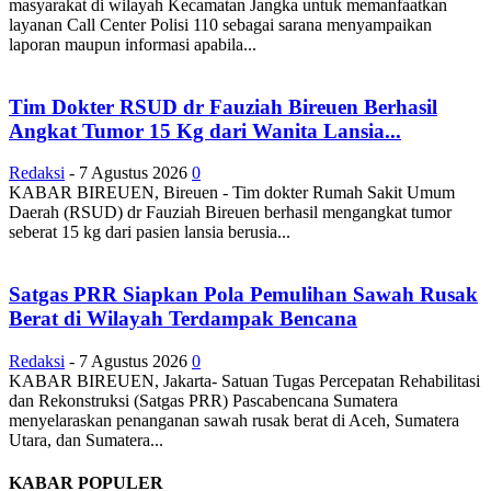
masyarakat di wilayah Kecamatan Jangka untuk memanfaatkan
layanan Call Center Polisi 110 sebagai sarana menyampaikan
laporan maupun informasi apabila...
Tim Dokter RSUD dr Fauziah Bireuen Berhasil
Angkat Tumor 15 Kg dari Wanita Lansia...
Redaksi
-
7 Agustus 2026
0
KABAR BIREUEN, Bireuen - Tim dokter Rumah Sakit Umum
Daerah (RSUD) dr Fauziah Bireuen berhasil mengangkat tumor
seberat 15 kg dari pasien lansia berusia...
Satgas PRR Siapkan Pola Pemulihan Sawah Rusak
Berat di Wilayah Terdampak Bencana
Redaksi
-
7 Agustus 2026
0
KABAR BIREUEN, Jakarta- Satuan Tugas Percepatan Rehabilitasi
dan Rekonstruksi (Satgas PRR) Pascabencana Sumatera
menyelaraskan penanganan sawah rusak berat di Aceh, Sumatera
Utara, dan Sumatera...
KABAR POPULER