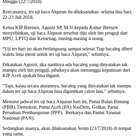
Minggu (22/7/2018).
Rencananya, tes uji baca Alquran itu dilaksanakan selama dua hari,
22-23 Juli 2018.
Ketua KIP Bireuen, Agusni SP, M.Si kepada
Kabar Bireuen
menyebutkan, uji baca Alquran tersebut diju oleh tim penguji dari
MPU, LPTQ dan Kemenag, masing-masing 4 orang.
“Uji tes hari ini akan berlangsung sampai selesai.Tiap bacaleg diberi
waktu lima menit untuk tes uji baca Alquran,” sebutnya.
Dikatakan Agusni, jika nantinya ada bacaleg yang dinyatakan tak
mampu oleh tim penguji, pihaknya akan menunggu keputusan dari
KIP Aceh apakah bisa diganti.
“Tapi, kalau secara aturannya, bacaleg yang dinyatakan tak mampu
dalam tes uji baca Alquran bisa digantikan calon lain,” sebutnya.
Menurut jadwal tes uji baca Alquran hari ini, Partai Bulan Bintang
(PBB), Demokrat, Partai Aceh (PA) NasDem, Golkar, Partai
Persatuan Pembangunan (PPP), Berkarya dan Pantai Amanat
Nasional (PAN).
Sedangkan sisanya, akan dilaksanakan Senin (23/7/2018) di tempat
yang sama.