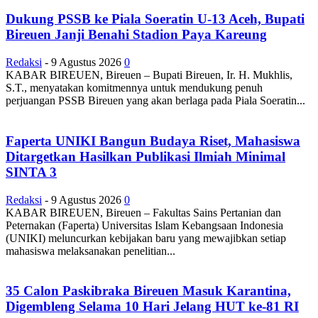
Dukung PSSB ke Piala Soeratin U-13 Aceh, Bupati
Bireuen Janji Benahi Stadion Paya Kareung
Redaksi
-
9 Agustus 2026
0
KABAR BIREUEN, Bireuen – Bupati Bireuen, Ir. H. Mukhlis,
S.T., menyatakan komitmennya untuk mendukung penuh
perjuangan PSSB Bireuen yang akan berlaga pada Piala Soeratin...
Faperta UNIKI Bangun Budaya Riset, Mahasiswa
Ditargetkan Hasilkan Publikasi Ilmiah Minimal
SINTA 3
Redaksi
-
9 Agustus 2026
0
KABAR BIREUEN, Bireuen – Fakultas Sains Pertanian dan
Peternakan (Faperta) Universitas Islam Kebangsaan Indonesia
(UNIKI) meluncurkan kebijakan baru yang mewajibkan setiap
mahasiswa melaksanakan penelitian...
35 Calon Paskibraka Bireuen Masuk Karantina,
Digembleng Selama 10 Hari Jelang HUT ke-81 RI