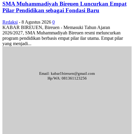
SMA Muhammadiyah Bireuen Luncurkan Empat
Pilar Pendidikan sebagai Fondasi Baru
Redaksi
-
8 Agustus 2026
0
KABAR BIREUEN, Bireuen - Memasuki Tahun Ajaran
2026/2027, SMA Muhammadiyah Bireuen resmi meluncurkan
program pendidikan berbasis empat pilar ilar utama. Empat pilar
yang menjadi...
Email: kabar1bireuen@gmail.com
Hp/WA: 081361123256
Tentang Kami
Redaksi
Periklanan
Karir
Indeks Berita
Kode Etik Jurnalistik
Syarat & Ketentuan
Standar Operasional Prosedur