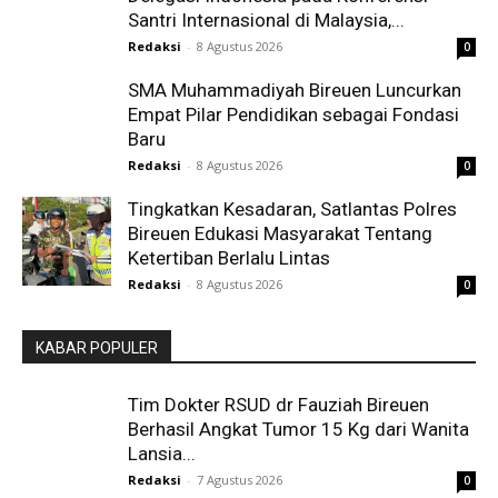
Santri Internasional di Malaysia,...
Redaksi
-
8 Agustus 2026
0
SMA Muhammadiyah Bireuen Luncurkan
Empat Pilar Pendidikan sebagai Fondasi
Baru
Redaksi
-
8 Agustus 2026
0
Tingkatkan Kesadaran, Satlantas Polres
Bireuen Edukasi Masyarakat Tentang
Ketertiban Berlalu Lintas
Redaksi
-
8 Agustus 2026
0
KABAR POPULER
Tim Dokter RSUD dr Fauziah Bireuen
Berhasil Angkat Tumor 15 Kg dari Wanita
Lansia...
Redaksi
-
7 Agustus 2026
0