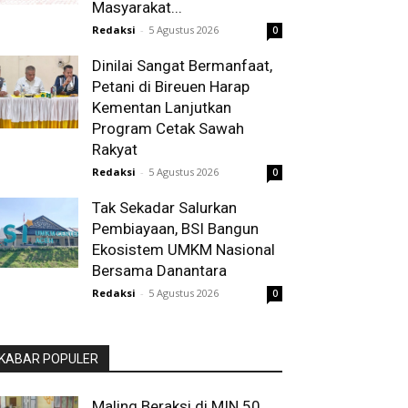
Masyarakat...
Redaksi
-
5 Agustus 2026
0
Dinilai Sangat Bermanfaat,
Petani di Bireuen Harap
Kementan Lanjutkan
Program Cetak Sawah
Rakyat
Redaksi
-
5 Agustus 2026
0
Tak Sekadar Salurkan
Pembiayaan, BSI Bangun
Ekosistem UMKM Nasional
Bersama Danantara
Redaksi
-
5 Agustus 2026
0
KABAR POPULER
Maling Beraksi di MIN 50