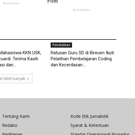
Pendidikan
 Mahasiswa KKN USK,
Ratusan Guru SD di Bireuen Ikuti
ardi: Terima Kasih
Pelatihan Pembelajaran Coding
si dan...
dan Kecerdasan...
t lebih banyak
Tentang Kami
Kode Etik Jurnalistik
Redaksi
Syarat & Ketentuan
Periklanan
Standar Operasional Prosedur