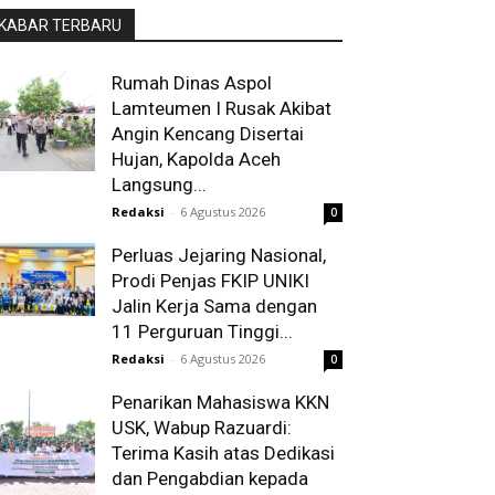
KABAR TERBARU
Rumah Dinas Aspol
Lamteumen I Rusak Akibat
Angin Kencang Disertai
Hujan, Kapolda Aceh
Langsung...
Redaksi
-
6 Agustus 2026
0
Perluas Jejaring Nasional,
Prodi Penjas FKIP UNIKI
Jalin Kerja Sama dengan
11 Perguruan Tinggi...
Redaksi
-
6 Agustus 2026
0
Penarikan Mahasiswa KKN
USK, Wabup Razuardi:
Terima Kasih atas Dedikasi
dan Pengabdian kepada