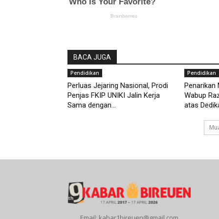
BACA JUGA
Pendidikan
Pendidikan
Perluas Jejaring Nasional, Prodi
Penarikan
Penjas FKIP UNIKI Jalin Kerja
Wabup Razu
Sama dengan...
atas Dedika
Mua
Email: kabar1bireuen@gmail.com