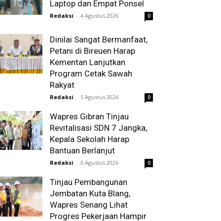
Laptop dan Empat Ponsel
Redaksi
-
4 Agustus 2026
0
Dinilai Sangat Bermanfaat,
Petani di Bireuen Harap
Kementan Lanjutkan
Program Cetak Sawah
Rakyat
Redaksi
-
5 Agustus 2026
0
Wapres Gibran Tinjau
Revitalisasi SDN 7 Jangka,
Kepala Sekolah Harap
Bantuan Berlanjut
Redaksi
-
6 Agustus 2026
0
Tinjau Pembangunan
Jembatan Kuta Blang,
Wapres Senang Lihat
Progres Pekerjaan Hampir