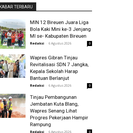
KABAR TERBARU
MIN 12 Bireuen Juara Liga
Bola Kaki Mini ke-3 Jenjang
MI se- Kabupaten Bireuen
Redaksi
-
6 Agustus 2026
0
Wapres Gibran Tinjau
Revitalisasi SDN 7 Jangka,
Kepala Sekolah Harap
Bantuan Berlanjut
Redaksi
-
6 Agustus 2026
0
Tinjau Pembangunan
Jembatan Kuta Blang,
Wapres Senang Lihat
Progres Pekerjaan Hampir
Rampung
Redaksi
-
6 Agustus 2026
0