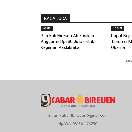
BACA JUGA
Sosial
Sosial
Pemkab Bireuen Alokasikan
Dapat Keju
Anggaran Rp630 Juta untuk
Tahun di M
Kegiatan Paskibraka
Obama...
Mua
Email: kabar1bireuen@gmail.com
Hp/WA: 081361123256