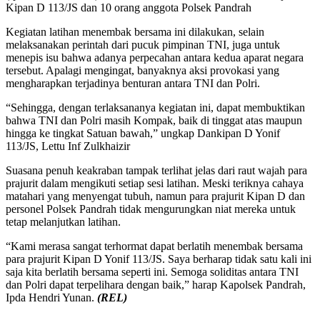
Kipan D 113/JS dan 10 orang anggota Polsek Pandrah
Kegiatan latihan menembak bersama ini dilakukan, selain
melaksanakan perintah dari pucuk pimpinan TNI, juga untuk
menepis isu bahwa adanya perpecahan antara kedua aparat negara
tersebut. Apalagi mengingat, banyaknya aksi provokasi yang
mengharapkan terjadinya benturan antara TNI dan Polri.
“Sehingga, dengan terlaksananya kegiatan ini, dapat membuktikan
bahwa TNI dan Polri masih Kompak, baik di tinggat atas maupun
hingga ke tingkat Satuan bawah,” ungkap Dankipan D Yonif
113/JS, Lettu Inf Zulkhaizir
Suasana penuh keakraban tampak terlihat jelas dari raut wajah para
prajurit dalam mengikuti setiap sesi latihan. Meski teriknya cahaya
matahari yang menyengat tubuh, namun para prajurit Kipan D dan
personel Polsek Pandrah tidak mengurungkan niat mereka untuk
tetap melanjutkan latihan.
“Kami merasa sangat terhormat dapat berlatih menembak bersama
para prajurit Kipan D Yonif 113/JS. Saya berharap tidak satu kali ini
saja kita berlatih bersama seperti ini. Semoga soliditas antara TNI
dan Polri dapat terpelihara dengan baik,” harap Kapolsek Pandrah,
Ipda Hendri Yunan.
(REL)