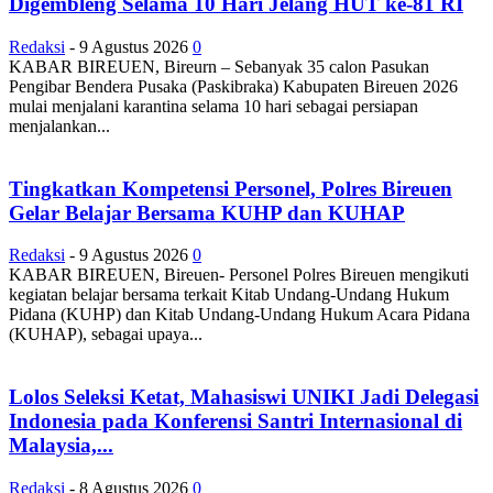
Digembleng Selama 10 Hari Jelang HUT ke-81 RI
Redaksi
-
9 Agustus 2026
0
KABAR BIREUEN, Bireurn – Sebanyak 35 calon Pasukan
Pengibar Bendera Pusaka (Paskibraka) Kabupaten Bireuen 2026
mulai menjalani karantina selama 10 hari sebagai persiapan
menjalankan...
Tingkatkan Kompetensi Personel, Polres Bireuen
Gelar Belajar Bersama KUHP dan KUHAP
Redaksi
-
9 Agustus 2026
0
KABAR BIREUEN, Bireuen- Personel Polres Bireuen mengikuti
kegiatan belajar bersama terkait Kitab Undang-Undang Hukum
Pidana (KUHP) dan Kitab Undang-Undang Hukum Acara Pidana
(KUHAP), sebagai upaya...
Lolos Seleksi Ketat, Mahasiswi UNIKI Jadi Delegasi
Indonesia pada Konferensi Santri Internasional di
Malaysia,...
Redaksi
-
8 Agustus 2026
0