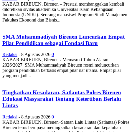
KABAR BIREUEN, Bireuen – Prestasi membanggakan kembali
ditorehkan sivitas akademika Universitas Islam Kebangsaan
Indonesia (UNIKI). Seorang mahasiswi Program Studi Manajemen
Fakultas Ekonomi dan Bisnis...
SMA Muhammadiyah Bireuen Luncurkan Empat
Pilar Pendidikan sebagai Fondasi Baru
Redaksi
-
8 Agustus 2026
0
KABAR BIREUEN, Bireuen - Memasuki Tahun Ajaran
2026/2027, SMA Muhammadiyah Bireuen resmi meluncurkan
program pendidikan berbasis empat pilar ilar utama. Empat pilar
yang menjadi...
Tingkatkan Kesadaran, Satlantas Polres Bireuen
Edukasi Masyarakat Tentang Ketertiban Berlalu
Lintas
Redaksi
-
8 Agustus 2026
0
KABAR BIREUEN, Bireuen–Satuan Lalu Lintas (Satlantas) Polres
Bireuen terus berupaya meningkatkan kesadaran dan kepatuhan