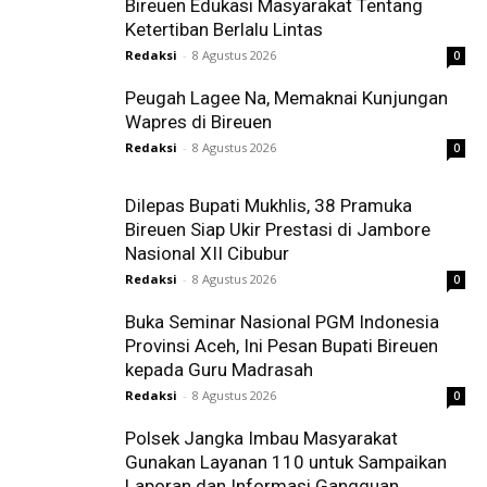
Bireuen Edukasi Masyarakat Tentang
Ketertiban Berlalu Lintas
Redaksi
-
8 Agustus 2026
0
Peugah Lagee Na, Memaknai Kunjungan
Wapres di Bireuen
Redaksi
-
8 Agustus 2026
0
Dilepas Bupati Mukhlis, 38 Pramuka
Bireuen Siap Ukir Prestasi di Jambore
Nasional XII Cibubur
Redaksi
-
8 Agustus 2026
0
Buka Seminar Nasional PGM Indonesia
Provinsi Aceh, Ini Pesan Bupati Bireuen
kepada Guru Madrasah
Redaksi
-
8 Agustus 2026
0
Polsek Jangka Imbau Masyarakat
Gunakan Layanan 110 untuk Sampaikan
Laporan dan Informasi Gangguan