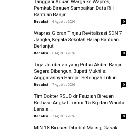
Tanggapi Aduan Warga ke Wapres,
Pemkab Bireuen Sampaikan Data Riil
Bantuan Banjir
Redaksi
-
6 Agustus 2026
0
Wapres Gibran Tinjau Revitalisasi SDN 7
Jangka, Kepala Sekolah Harap Bantuan
Berlanjut
Redaksi
-
6 Agustus 2026
0
Tiga Jembatan yang Putus Akibat Banjir
Segera Dibangun, Bupati Mukhlis:
Anggarannya Hampir Setengah Triliun
Redaksi
-
7 Agustus 2026
0
Tim Dokter RSUD dr Fauziah Bireuen
Berhasil Angkat Tumor 15 Kg dari Wanita
Lansia...
Redaksi
-
7 Agustus 2026
0
MIN 18 Bireuen Dibobol Maling, Gasak