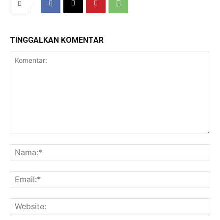
TINGGALKAN KOMENTAR
Komentar:
Na
Ema
Web