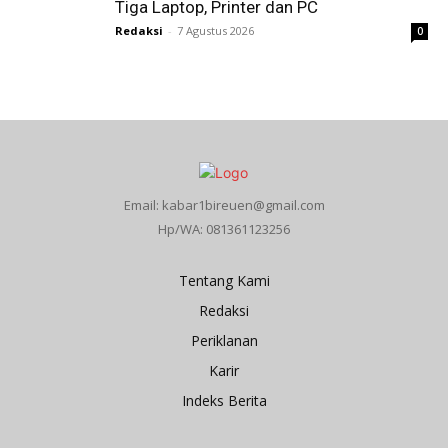
Tiga Laptop, Printer dan PC
Redaksi
-
7 Agustus 2026
0
Email: kabar1bireuen@gmail.com
Hp/WA: 081361123256
Tentang Kami
Redaksi
Periklanan
Karir
Indeks Berita