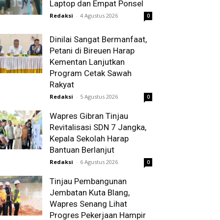
Laptop dan Empat Ponsel
Redaksi
-
4 Agustus 2026
0
Dinilai Sangat Bermanfaat,
Petani di Bireuen Harap
Kementan Lanjutkan
Program Cetak Sawah
Rakyat
Redaksi
-
5 Agustus 2026
0
Wapres Gibran Tinjau
Revitalisasi SDN 7 Jangka,
Kepala Sekolah Harap
Bantuan Berlanjut
Redaksi
-
6 Agustus 2026
0
Tinjau Pembangunan
Jembatan Kuta Blang,
Wapres Senang Lihat
Progres Pekerjaan Hampir