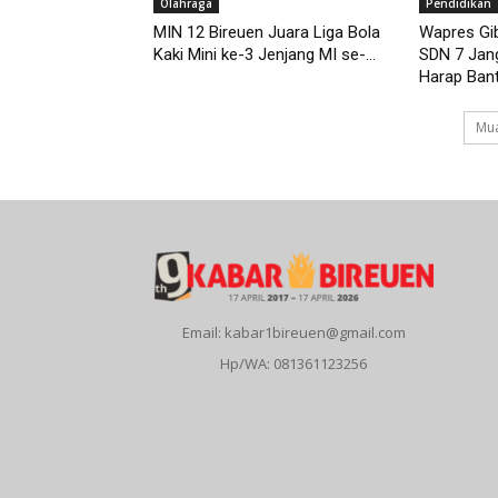
Olahraga
Pendidikan
MIN 12 Bireuen Juara Liga Bola
Wapres Gib
Kaki Mini ke-3 Jenjang MI se-...
SDN 7 Jang
Harap Bant
Mua
Email: kabar1bireuen@gmail.com
Hp/WA: 081361123256