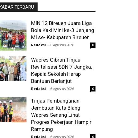
KABAR TERBARU
MIN 12 Bireuen Juara Liga
Bola Kaki Mini ke-3 Jenjang
MI se- Kabupaten Bireuen
Redaksi
-
6 Agustus 2026
0
Wapres Gibran Tinjau
Revitalisasi SDN 7 Jangka,
Kepala Sekolah Harap
Bantuan Berlanjut
Redaksi
-
6 Agustus 2026
0
Tinjau Pembangunan
Jembatan Kuta Blang,
Wapres Senang Lihat
Progres Pekerjaan Hampir
Rampung
Redaksi
-
6 Agustus 2026
0