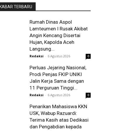
KABAR TERBARU
Rumah Dinas Aspol
Lamteumen I Rusak Akibat
Angin Kencang Disertai
Hujan, Kapolda Aceh
Langsung...
Redaksi
-
6 Agustus 2026
0
Perluas Jejaring Nasional,
Prodi Penjas FKIP UNIKI
Jalin Kerja Sama dengan
11 Perguruan Tinggi...
Redaksi
-
6 Agustus 2026
0
Penarikan Mahasiswa KKN
USK, Wabup Razuardi:
Terima Kasih atas Dedikasi
dan Pengabdian kepada