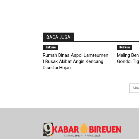
BACA JUGA
Hukum
Hukum
Rumah Dinas Aspol Lamteumen
Maling Ber
I Rusak Akibat Angin Kencang
Gondol Tig
Disertai Hujan,...
Mua