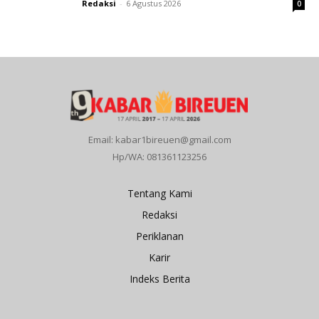
Redaksi
-
6 Agustus 2026
0
Email: kabar1bireuen@gmail.com
Hp/WA: 081361123256
Tentang Kami
Redaksi
Periklanan
Karir
Indeks Berita