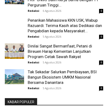
Perguruan Tinggi...
Redaksi
-
6 Agustus 2026
0
Penarikan Mahasiswa KKN USK, Wabup
Razuardi: Terima Kasih atas Dedikasi dan
Pengabdian kepada Masyarakat...
Redaksi
-
5 Agustus 2026
0
Dinilai Sangat Bermanfaat, Petani di
Bireuen Harap Kementan Lanjutkan
Program Cetak Sawah Rakyat
Redaksi
-
5 Agustus 2026
0
Tak Sekadar Salurkan Pembiayaan, BSI
Bangun Ekosistem UMKM Nasional
Bersama Danantara
Redaksi
-
5 Agustus 2026
0
KABAR POPULER