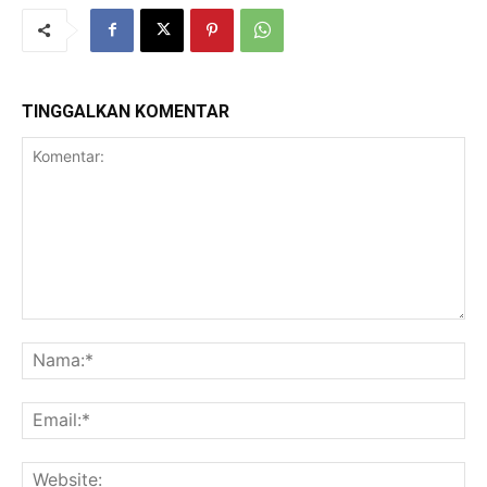
TINGGALKAN KOMENTAR
Komentar:
Na
Ema
Web