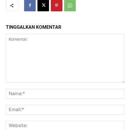
TINGGALKAN KOMENTAR
Komentar:
Na
Ema
Web