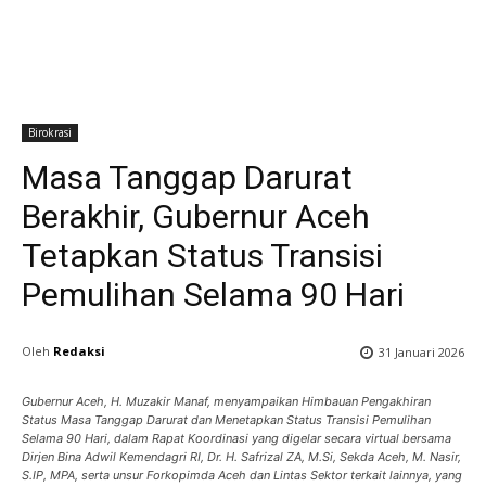
Birokrasi
Masa Tanggap Darurat
Berakhir, Gubernur Aceh
Tetapkan Status Transisi
Pemulihan Selama 90 Hari
Oleh
Redaksi
31 Januari 2026
Gubernur Aceh, H. Muzakir Manaf, menyampaikan Himbauan Pengakhiran
Status Masa Tanggap Darurat dan Menetapkan Status Transisi Pemulihan
Selama 90 Hari, dalam Rapat Koordinasi yang digelar secara virtual bersama
Dirjen Bina Adwil Kemendagri RI, Dr. H. Safrizal ZA, M.Si, Sekda Aceh, M. Nasir,
S.IP, MPA, serta unsur Forkopimda Aceh dan Lintas Sektor terkait lainnya, yang