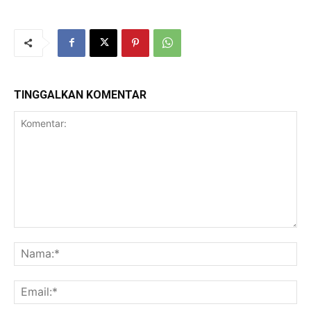
TINGGALKAN KOMENTAR
Komentar:
Na
Ema