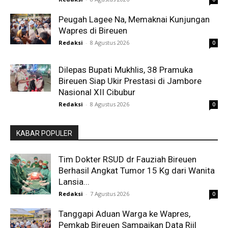
Peugah Lagee Na, Memaknai Kunjungan
Wapres di Bireuen
Redaksi
-
8 Agustus 2026
0
Dilepas Bupati Mukhlis, 38 Pramuka
Bireuen Siap Ukir Prestasi di Jambore
Nasional XII Cibubur
Redaksi
-
8 Agustus 2026
0
KABAR POPULER
Tim Dokter RSUD dr Fauziah Bireuen
Berhasil Angkat Tumor 15 Kg dari Wanita
Lansia...
Redaksi
-
7 Agustus 2026
0
Tanggapi Aduan Warga ke Wapres,
Pemkab Bireuen Sampaikan Data Riil