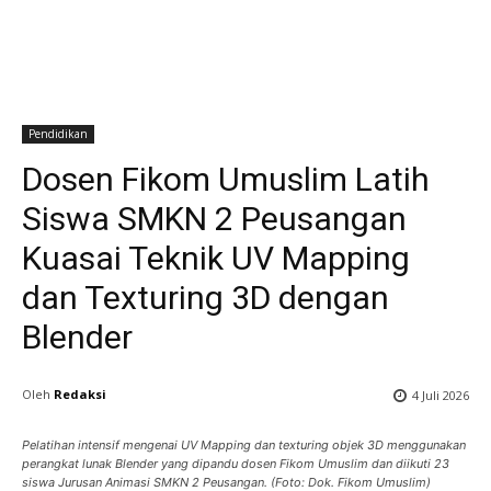
Pendidikan
Dosen Fikom Umuslim Latih
Siswa SMKN 2 Peusangan
Kuasai Teknik UV Mapping
dan Texturing 3D dengan
Blender
Oleh
Redaksi
4 Juli 2026
Pelatihan intensif mengenai UV Mapping dan texturing objek 3D menggunakan
perangkat lunak Blender yang dipandu dosen Fikom Umuslim dan diikuti 23
siswa Jurusan Animasi SMKN 2 Peusangan. (Foto: Dok. Fikom Umuslim)