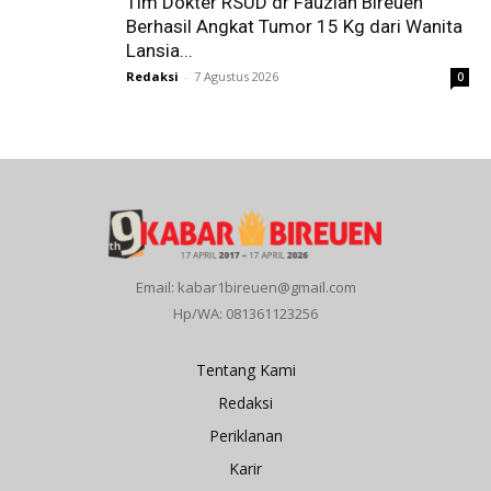
Tim Dokter RSUD dr Fauziah Bireuen
Berhasil Angkat Tumor 15 Kg dari Wanita
Lansia...
Redaksi
-
7 Agustus 2026
0
Email: kabar1bireuen@gmail.com
Hp/WA: 081361123256
Tentang Kami
Redaksi
Periklanan
Karir