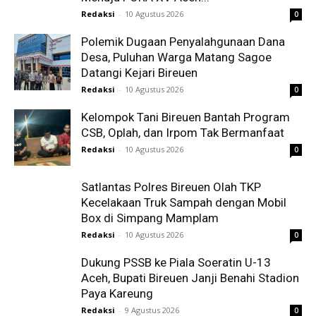
Redaksi
-
10 Agustus 2026
0
Polemik Dugaan Penyalahgunaan Dana
Desa, Puluhan Warga Matang Sagoe
Datangi Kejari Bireuen
Redaksi
-
10 Agustus 2026
0
Kelompok Tani Bireuen Bantah Program
CSB, Oplah, dan Irpom Tak Bermanfaat
Redaksi
-
10 Agustus 2026
0
Satlantas Polres Bireuen Olah TKP
Kecelakaan Truk Sampah dengan Mobil
Box di Simpang Mamplam
Redaksi
-
10 Agustus 2026
0
Dukung PSSB ke Piala Soeratin U-13
Aceh, Bupati Bireuen Janji Benahi Stadion
Paya Kareung
Redaksi
-
9 Agustus 2026
0