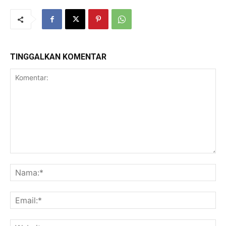
TINGGALKAN KOMENTAR
Komentar:
Na
Ema
Web