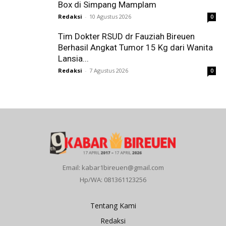
Box di Simpang Mamplam
Redaksi
-
10 Agustus 2026
0
Tim Dokter RSUD dr Fauziah Bireuen
Berhasil Angkat Tumor 15 Kg dari Wanita
Lansia...
Redaksi
-
7 Agustus 2026
0
Email: kabar1bireuen@gmail.com
Hp/WA: 081361123256
Tentang Kami
Redaksi